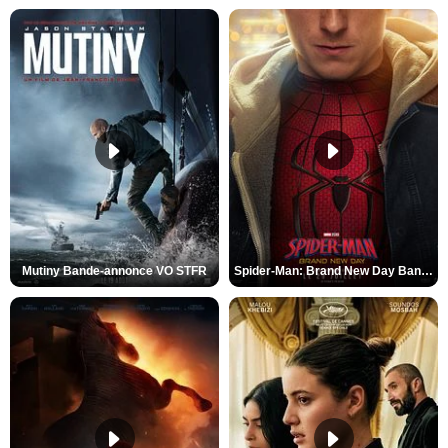
Mutiny Bande-annonce VO STFR
Spider-Man: Brand New Day Bande-annonce VO STFR