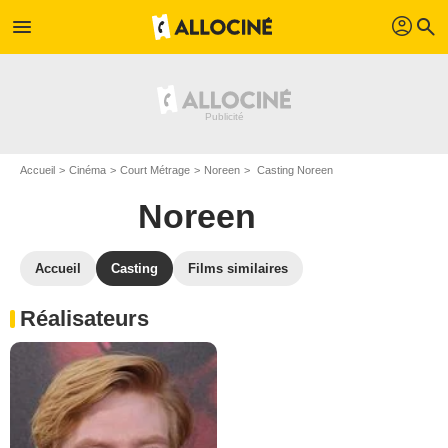
profil
menu
search
Accueil
Cinéma
Court Métrage
Noreen
Casting Noreen
Noreen
Accueil
Casting
Films similaires
Réalisateurs