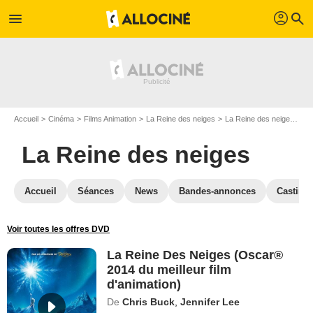
profil
menu
search
Accueil
Cinéma
Films Animation
La Reine des neiges
La Reine des neiges en Blu Ray
La Reine des neiges
Accueil
Séances
News
Bandes-annonces
Casting
Voir toutes les offres DVD
La Reine Des Neiges (Oscar®
2014 du meilleur film
d'animation)
De
Chris Buck
,
Jennifer Lee