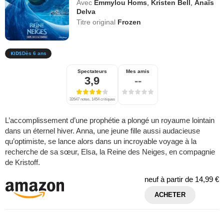
Avec
Emmylou Homs
,
Kristen Bell
,
Anaïs
Delva
Titre original
Frozen
Dès 6 ans
Spectateurs
Mes amis
3,9
--
32647 notes, 1454 critiques
L’accomplissement d’une prophétie a plongé un royaume lointain
dans un éternel hiver. Anna, une jeune fille aussi audacieuse
qu’optimiste, se lance alors dans un incroyable voyage à la
recherche de sa sœur, Elsa, la Reine des Neiges, en compagnie
de Kristoff.
neuf à partir de
14,99 €
ACHETER