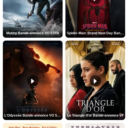
Mutiny Bande-annonce VO STFR
Spider-Man: Brand New Day Bande-annonce VO STFR
L'Odyssée Bande-annonce VO STFR
Le Triangle d'or Bande-annonce VF