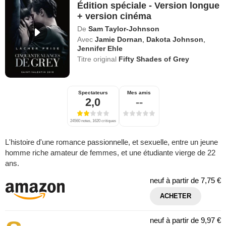
Édition spéciale - Version longue
+ version cinéma
De
Sam Taylor-Johnson
Avec
Jamie Dornan
,
Dakota Johnson
,
Jennifer Ehle
Titre original
Fifty Shades of Grey
Spectateurs
Mes amis
2,0
--
24560 notes, 1620 critiques
L'histoire d'une romance passionnelle, et sexuelle, entre un jeune
homme riche amateur de femmes, et une étudiante vierge de 22
ans.
neuf à partir de
7,75 €
ACHETER
neuf à partir de
9,97 €