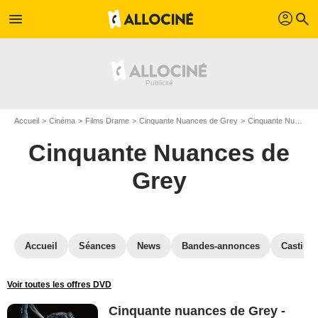
profil
menu
search
Accueil
Cinéma
Films Drame
Cinquante Nuances de Grey
Cinquante Nuances de Grey en DVD
Cinquante Nuances de
Grey
Accueil
Séances
News
Bandes-annonces
Casting
Voir toutes les offres DVD
Cinquante nuances de Grey -