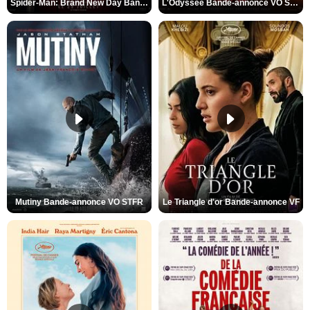
Spider-Man: Brand New Day Bande-annonce VO STFR
L'Odyssée Bande-annonce VO STFR
Mutiny Bande-annonce VO STFR
Le Triangle d'or Bande-annonce VF