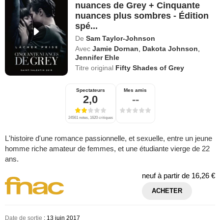
nuances de Grey + Cinquante
nuances plus sombres - Édition
spé...
De
Sam Taylor-Johnson
Avec
Jamie Dornan
,
Dakota Johnson
,
Jennifer Ehle
Titre original
Fifty Shades of Grey
Spectateurs
Mes amis
2,0
--
24561 notes, 1620 critiques
L'histoire d'une romance passionnelle, et sexuelle, entre un jeune
homme riche amateur de femmes, et une étudiante vierge de 22
ans.
neuf à partir de
16,26 €
ACHETER
Date de sortie
: 13 juin 2017