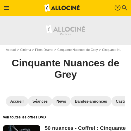
profil
menu
search
Accueil
Cinéma
Films Drame
Cinquante Nuances de Grey
Cinquante Nuances de Grey en Blu Ray
Cinquante Nuances de
Grey
Accueil
Séances
News
Bandes-annonces
Casting
Voir toutes les offres DVD
50 nuances - Coffret : Cinquante