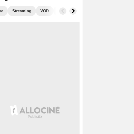
se
Streaming
VOD
Photos
Blu-Ray, DVD
Musique