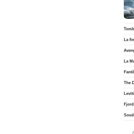
Tombé
La fi
Aven
La Ma
Fant
The D
Levit
Fjord
Soud