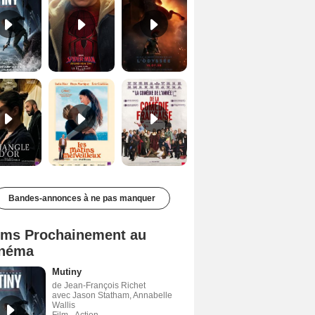
Le Triangle d'or Bande-annonce VF
Les Matins merveilleux Bande-annonce VF
De la Comédie-Française Teaser VF
Bandes-annonces à ne pas manquer
lms Prochainement au
néma
Mutiny
de Jean-François Richet
avec Jason Statham, Annabelle
Wallis