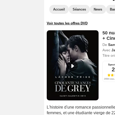
Accueil
Séances
News
Ba
Voir toutes les offres DVD
50 nu
+ Cin
De
Sam
Avec
J
Titre or
Spect
2
24564 notes,
L'histoire d'une romance passionnell
femmes, et une étudiante vierge de 2