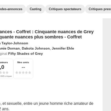
ndes-annonces
Casting
Critiques spectateurs
Critiques pres
ances - Coffret : Cinquante nuances de Grey
quante nuances plus sombres - Coffret
 Taylor-Johnson
amie Dornan
,
Dakota Johnson
,
Jennifer Ehle
iginal
Fifty Shades of Grey
ateurs
Mes amis
,0
--
 1620 critiques
e, et sexuelle, entre un jeune homme riche amateur de
2 ans.