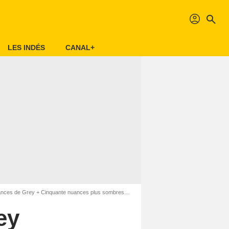
profil
search
LES INDÉS
CANAL+
es de Grey + Cinquante nuances plus sombres - Coffret
ey