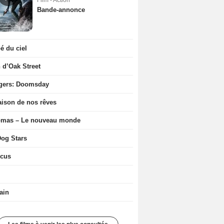
Film - Action
Bande-annonce
 du ciel
n d’Oak Street
gers: Doomsday
ison de nos rêves
ômas – Le nouveau monde
og Stars
icus
ain