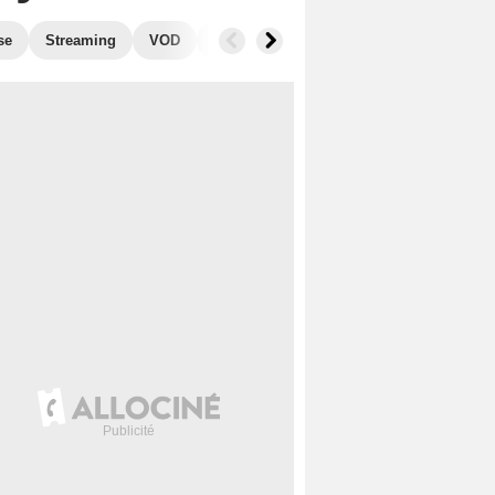
se
Streaming
VOD
Photos
Blu-Ray, DVD
Musique