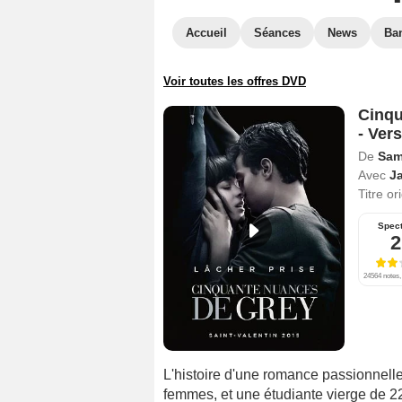
Accueil
Séances
News
Ba
Voir toutes les offres DVD
Cinqu
- Ver
De
Sam
Avec
J
Titre or
Spect
2
24564 notes,
L'histoire d'une romance passionnell
femmes, et une étudiante vierge de 2