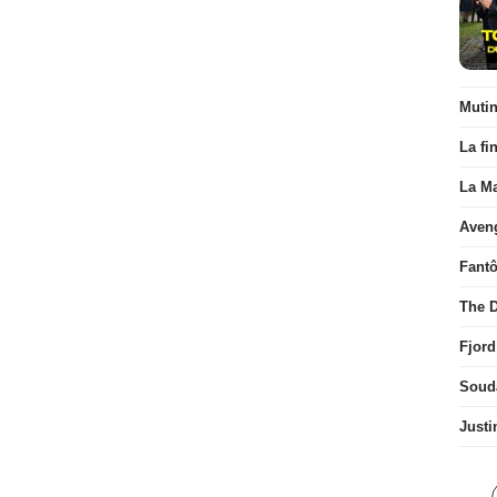
Muti
La fi
La Ma
Aven
Fant
The D
Fjord
Soud
Justi