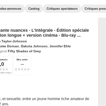
ndes-annonces
Casting
Critiques spectateurs
Critiques pres
ante nuances - L'intégrale - Édition spéciale
sion longue + version cinéma - Blu-ray ...
 Taylor-Johnson
amie Dornan
,
Dakota Johnson
,
Jennifer Ehle
iginal
Fifty Shades of Grey
ateurs
Mes amis
,0
--
 1620 critiques
e, et sexuelle, entre un jeune homme riche amateur de
2 ans.