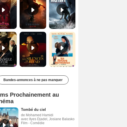
Le Triangle d'or Bande-annonce VF
Les Silences de Riyad Bande-annonce VO STFR
Les Matins merveilleux Bande-annonce VF
Bandes-annonces à ne pas manquer
lms Prochainement au
néma
Tombé du ciel
de Mohamed Hamidi
avec Ilyes Djadel, Josiane Balasko
Film - Comédie