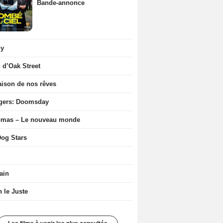
Bande-annonce
ny
n d’Oak Street
ison de nos rêves
gers: Doomsday
ômas – Le nouveau monde
og Stars
ain
n le Juste