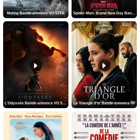
Mutiny Bande-annonce VO STFR
Spider-Man: Brand New Day Bande-annonce VO STFR
L'Odyssée Bande-annonce VO STFR
Le Triangle d'or Bande-annonce VF