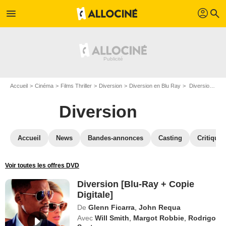
profil
menu
search
Accueil
Cinéma
Films Thriller
Diversion
Diversion en Blu Ray
Diversion [Blu-Ray + Copie Digitale]
Diversion
Accueil
News
Bandes-annonces
Casting
Critiques
Voir toutes les offres DVD
Diversion [Blu-Ray + Copie
Digitale]
De
Glenn Ficarra
,
John Requa
Avec
Will Smith
,
Margot Robbie
,
Rodrigo