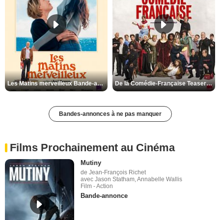
Les Matins merveilleux Bande-annonce VF
De la Comédie-Française Teaser VF
Bandes-annonces à ne pas manquer
Films Prochainement au Cinéma
Mutiny
de Jean-François Richet
avec Jason Statham, Annabelle Wallis
Film - Action
Bande-annonce