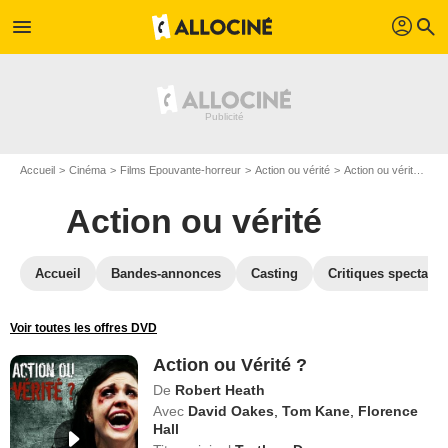
profil
menu
search
Accueil
Cinéma
Films Epouvante-horreur
Action ou vérité
Action ou vérité en DVD
Action ou vérité
Accueil
Bandes-annonces
Casting
Critiques spectateu
Voir toutes les offres DVD
Action ou Vérité ?
De
Robert Heath
Avec
David Oakes
,
Tom Kane
,
Florence
Hall