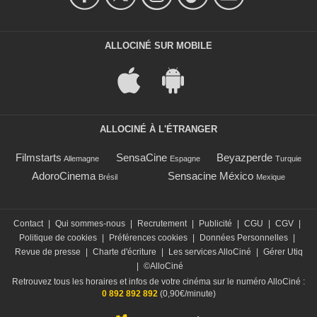
ALLOCINÉ SUR MOBILE
ALLOCINÉ À L'ÉTRANGER
Filmstarts
SensaCine
Beyazperde
Allemagne
Espagne
Turquie
AdoroCinema
Sensacine México
Brésil
Mexique
Contact
|
Qui sommes-nous
|
Recrutement
|
Publicité
|
CGU
|
CGV
|
Politique de cookies
|
Préférences cookies
|
Données Personnelles
|
Revue de presse
|
Charte d'écriture
|
Les services AlloCiné
|
Gérer Utiq
|
©AlloCiné
Retrouvez tous les horaires et infos de votre cinéma sur le numéro AlloCiné :
0 892 892 892
(0,90€/minute)