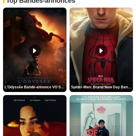
Top Bandes-annonces
L'Odyssée Bande-annonce VO STFR
Spider-Man: Brand New Day Bande-annonce VO STFR