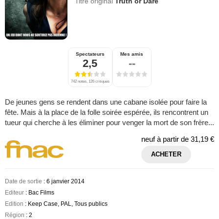
Titre original
Truth or Dare
Spectateurs
Mes amis
2,5
--
742 notes, 126 critiques
De jeunes gens se rendent dans une cabane isolée pour faire la
fête. Mais à la place de la folle soirée espérée, ils rencontrent un
tueur qui cherche à les éliminer pour venger la mort de son frère...
neuf à partir de
31,19 €
ACHETER
Date de sortie
: 6 janvier 2014
Editeur
: Bac Films
Edition
: Keep Case, PAL, Tous publics
Région
: 2