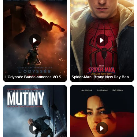
L'Odyssée Bande-annonce VO STFR
Spider-Man: Brand New Day Bande-annonce VO STFR