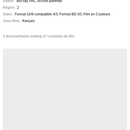
Edition
: Blu-ray, PAL, Accord parental
Région
: 2
Vidéo
: Format 16/9 compatible 4/3, Format BD-50, Film en Couleurs
Sous-titres
: français
3 documentaires making of / coulisses du film