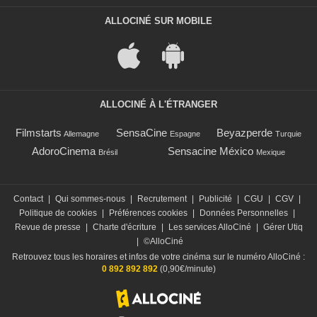
ALLOCINÉ SUR MOBILE
ALLOCINÉ À L'ÉTRANGER
Filmstarts
SensaCine
Beyazperde
Allemagne
Espagne
Turquie
AdoroCinema
Sensacine México
Brésil
Mexique
Contact
|
Qui sommes-nous
|
Recrutement
|
Publicité
|
CGU
|
CGV
|
Politique de cookies
|
Préférences cookies
|
Données Personnelles
|
Revue de presse
|
Charte d'écriture
|
Les services AlloCiné
|
Gérer Utiq
|
©AlloCiné
Retrouvez tous les horaires et infos de votre cinéma sur le numéro AlloCiné :
0 892 892 892
(0,90€/minute)