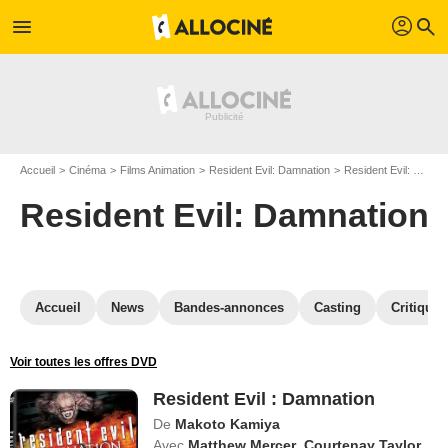
profil
menu
search
Accueil
Cinéma
Films Animation
Resident Evil: Damnation
Resident Evil: Damnation en Blu Ray
Resident Evil: Damnation
Accueil
News
Bandes-annonces
Casting
Critiques
Voir toutes les offres DVD
Resident Evil : Damnation
De
Makoto Kamiya
Avec
Matthew Mercer
,
Courtenay Taylor
,