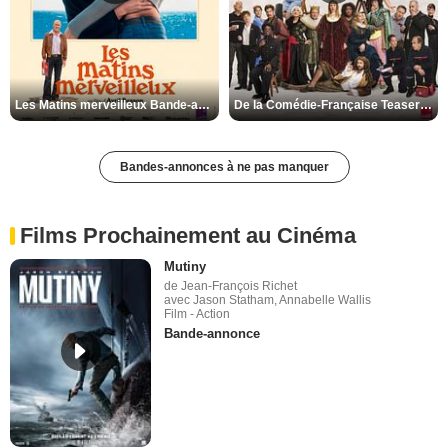
Les Matins merveilleux Bande-annonce VF
De la Comédie-Française Teaser VF
Bandes-annonces à ne pas manquer
Films Prochainement au Cinéma
Mutiny
de Jean-François Richet
avec Jason Statham, Annabelle Wallis
Film - Action
Bande-annonce