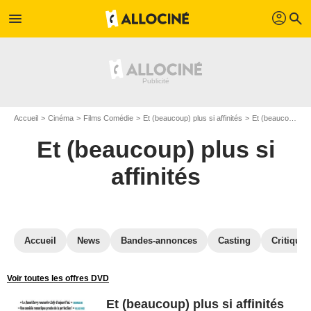
profil
menu
search
Accueil
Cinéma
Films Comédie
Et (beaucoup) plus si affinités
Et (beaucoup) plus si affinités en Blu Ray
Et (beaucoup) plus si
affinités
Accueil
News
Bandes-annonces
Casting
Critiques
Voir toutes les offres DVD
Et (beaucoup) plus si affinités