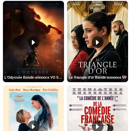
L'Odyssée Bande-annonce VO STFR
Le Triangle d'or Bande-annonce VF