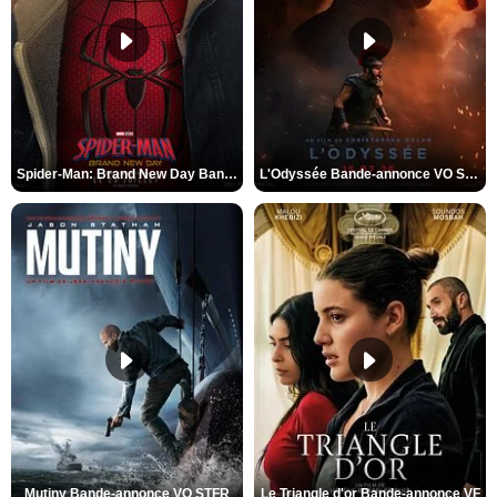
Spider-Man: Brand New Day Bande-annonce VO STFR
L'Odyssée Bande-annonce VO STFR
Mutiny Bande-annonce VO STFR
Le Triangle d'or Bande-annonce VF