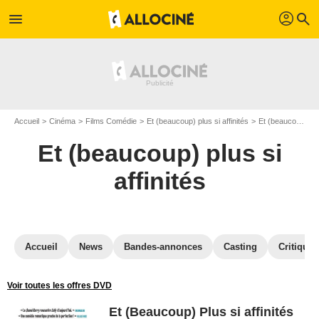
profil
menu
search
Accueil
Cinéma
Films Comédie
Et (beaucoup) plus si affinités
Et (beaucoup) plus si affinités en DVD
Et (beaucoup) plus si
affinités
Accueil
News
Bandes-annonces
Casting
Critiques
Voir toutes les offres DVD
Et (Beaucoup) Plus si affinités