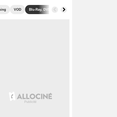
ming
VOD
Blu-Ray, DVD
Photos
Secrets de tournage