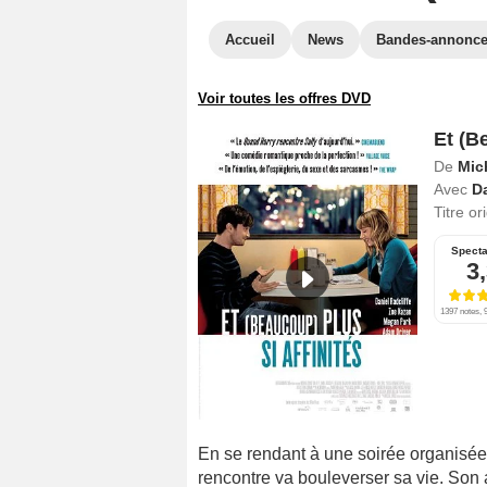
Accueil
News
Bandes-annonc
Voir toutes les offres DVD
Et (B
De
Mic
Avec
Da
Titre or
Specta
3
1397 notes, 9
En se rendant à une soirée organisée
rencontre va bouleverser sa vie. Son 