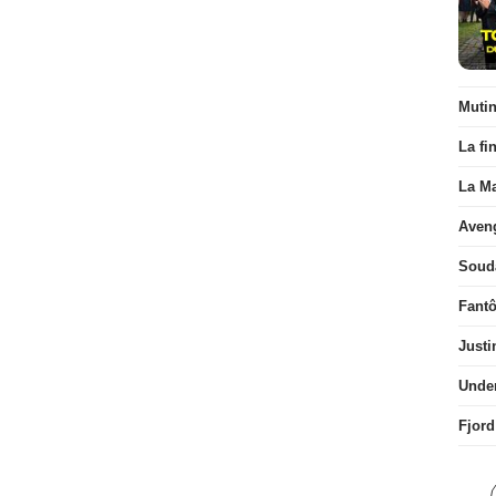
Muti
La fi
La Ma
Aven
Soud
Fant
Justi
Unde
Fjord