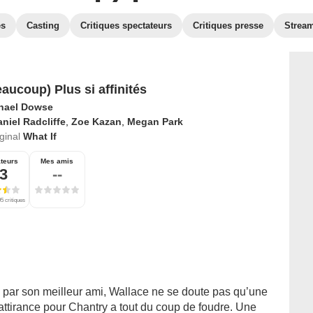
es
Casting
Critiques spectateurs
Critiques presse
Strea
eaucoup) Plus si affinités
hael Dowse
niel Radcliffe
,
Zoe Kazan
,
Megan Park
iginal
What If
teurs
Mes amis
,3
--
5 critiques
 par son meilleur ami, Wallace ne se doute pas qu’une
attirance pour Chantry a tout du coup de foudre. Une