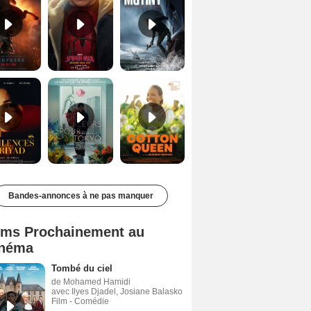
Les Silences de Riyad Bande-annonce VO STFR
Des Fleurs pour Tokyo Bande-annonce VO STFR
Cotton Queen Bande-annonce VO STFR
Bandes-annonces à ne pas manquer
lms Prochainement au
néma
Tombé du ciel
de Mohamed Hamidi
avec Ilyes Djadel, Josiane Balasko
Film - Comédie