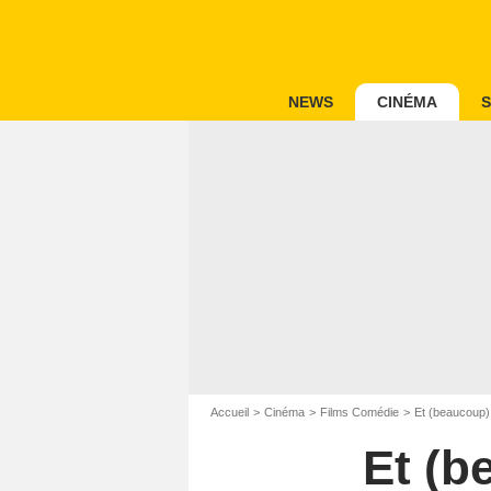
NEWS
CINÉMA
S
Accueil
Cinéma
Films Comédie
Et (beaucoup) p
Et (b