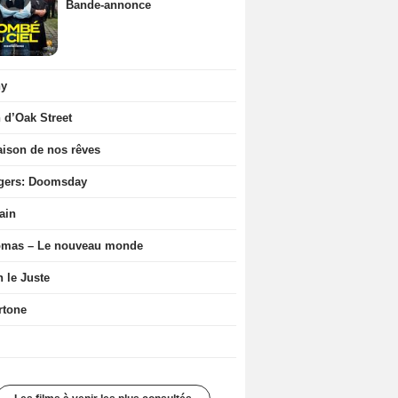
Bande-annonce
ny
n d’Oak Street
ison de nos rêves
gers: Doomsday
ain
ômas – Le nouveau monde
n le Juste
rtone