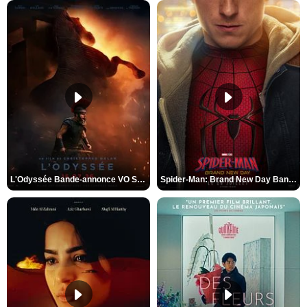
L'Odyssée Bande-annonce VO STFR
Spider-Man: Brand New Day Bande-annonce VO STFR