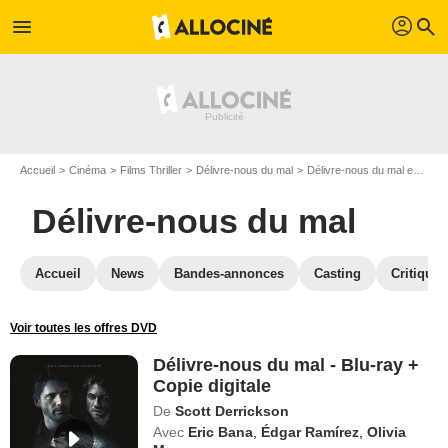
profil
menu
search
Accueil
Cinéma
Films Thriller
Délivre-nous du mal
Délivre-nous du mal en Blu Ray
Délivre-nous du mal
Accueil
News
Bandes-annonces
Casting
Critiques
Voir toutes les offres DVD
Délivre-nous du mal - Blu-ray +
Copie digitale
De
Scott Derrickson
Avec
Eric Bana
,
Édgar Ramírez
,
Olivia