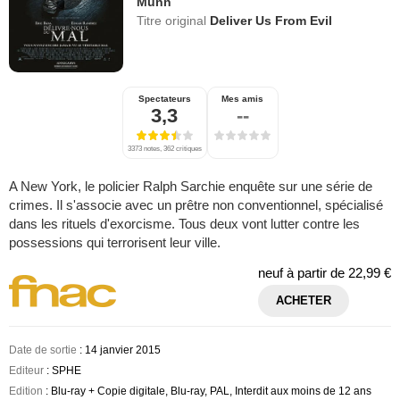
Munn
Titre original
Deliver Us From Evil
Spectateurs
Mes amis
3,3
--
3373 notes, 362 critiques
A New York, le policier Ralph Sarchie enquête sur une série de
crimes. Il s'associe avec un prêtre non conventionnel, spécialisé
dans les rituels d'exorcisme. Tous deux vont lutter contre les
possessions qui terrorisent leur ville.
neuf à partir de
22,99 €
ACHETER
Date de sortie
: 14 janvier 2015
Editeur
: SPHE
Edition
: Blu-ray + Copie digitale, Blu-ray, PAL, Interdit aux moins de 12 ans