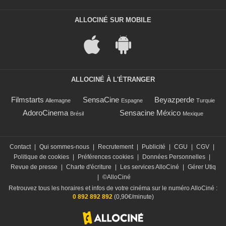
ALLOCINÉ SUR MOBILE
ALLOCINÉ À L'ÉTRANGER
Filmstarts
SensaCine
Beyazperde
Allemagne
Espagne
Turquie
AdoroCinema
Sensacine México
Brésil
Mexique
Contact
|
Qui sommes-nous
|
Recrutement
|
Publicité
|
CGU
|
CGV
|
Politique de cookies
|
Préférences cookies
|
Données Personnelles
|
Revue de presse
|
Charte d'écriture
|
Les services AlloCiné
|
Gérer Utiq
|
©AlloCiné
Retrouvez tous les horaires et infos de votre cinéma sur le numéro AlloCiné :
0 892 892 892
(0,90€/minute)