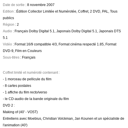
Date de sortie
: 8 novembre 2007
Edition
: Édition Collector Limitée et Numérotée, Coffret, 2 DVD, PAL, Tous
publics
Région
: 2
Audio
: Français Dolby Digital 5.1, Japonais Dolby Digital 5.1, Japonais DTS
5.1
Vidéo
: Format 16/9 compatible 4/3, Format cinéma respecté 1.85, Format
DVD-9, Film en Couleurs
Sous-titres
: Français
Coffret limité et numéroté contenant :
- 1 morceau de pellicule du film
- 8 cartes postales
- 1 affiche du film recto/verso
- le CD-audio de la bande originale du film
DVD 2 :
Making of (40' - VOST)
Entretiens avec Moebius, Christian Volckman, Jan Kounen et un spécialiste de
l'animation (40')