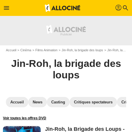
profil
menu
search
Accueil
Cinéma
Films Animation
Jin-Roh, la brigade des loups
Jin-Roh, la brigade des loups en DVD
Jin-Roh, la brigade des
loups
Accueil
News
Casting
Critiques spectateurs
Criti
Voir toutes les offres DVD
Jin-Roh, la Brigade des Loups -