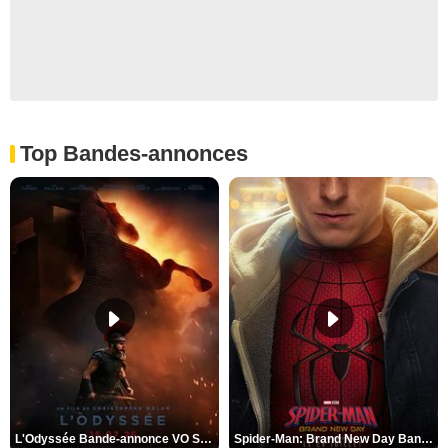
Top Bandes-annonces
L'Odyssée Bande-annonce VO STFR
Spider-Man: Brand New Day Bande-annonce VO STFR