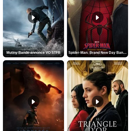
Mutiny Bande-annonce VO STFR
Spider-Man: Brand New Day Bande-annonce VO STFR