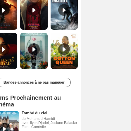
Les Silences de Riyad Bande-annonce VO STFR
Des Fleurs pour Tokyo Bande-annonce VO STFR
Cotton Queen Bande-annonce VO STFR
Bandes-annonces à ne pas manquer
lms Prochainement au
néma
Tombé du ciel
de Mohamed Hamidi
avec Ilyes Djadel, Josiane Balasko
Film - Comédie