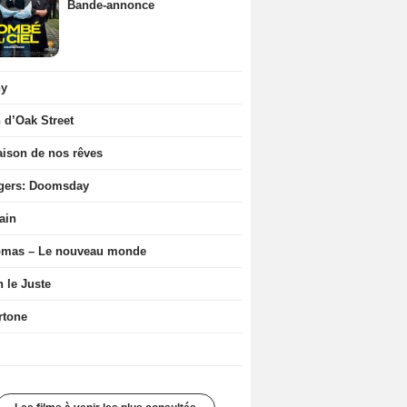
Bande-annonce
ny
n d’Oak Street
ison de nos rêves
gers: Doomsday
ain
ômas – Le nouveau monde
n le Juste
rtone