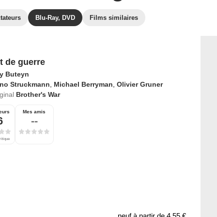
tateurs
Blu-Ray, DVD
Films similaires
t de guerre
ry Buteyn
ino Struckmann
,
Michael Berryman
,
Olivier Gruner
iginal
Brother's War
eurs
Mes amis
6
--
ritique
neuf à partir de
4,55 €