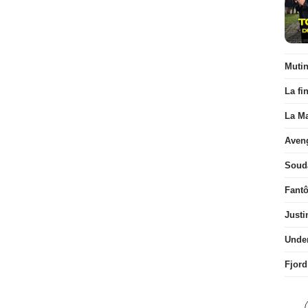
Muti
La fi
La Ma
Aven
Soud
Fant
Justi
Unde
Fjord