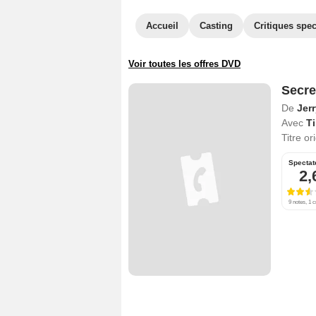
Accueil
Casting
Critiques spec
Voir toutes les offres DVD
Secre
De
Jer
Avec
T
Titre or
Spectat
2,
9 notes, 1 c