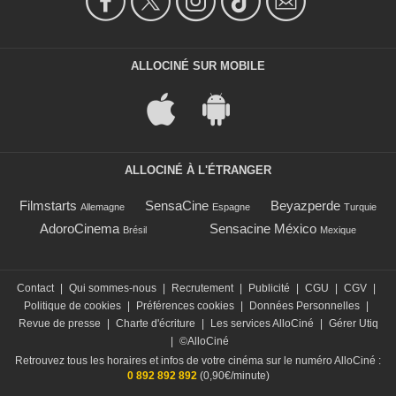
ALLOCINÉ SUR MOBILE
ALLOCINÉ À L'ÉTRANGER
Filmstarts
SensaCine
Beyazperde
Allemagne
Espagne
Turquie
AdoroCinema
Sensacine México
Brésil
Mexique
Contact
|
Qui sommes-nous
|
Recrutement
|
Publicité
|
CGU
|
CGV
|
Politique de cookies
|
Préférences cookies
|
Données Personnelles
|
Revue de presse
|
Charte d'écriture
|
Les services AlloCiné
|
Gérer Utiq
|
©AlloCiné
Retrouvez tous les horaires et infos de votre cinéma sur le numéro AlloCiné :
0 892 892 892
(0,90€/minute)