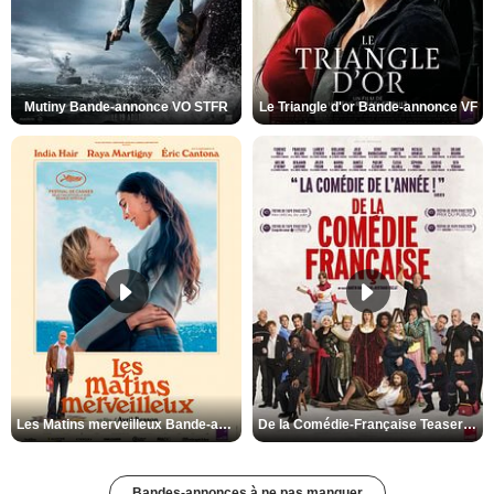
Mutiny Bande-annonce VO STFR
Le Triangle d'or Bande-annonce VF
Les Matins merveilleux Bande-annonce VF
De la Comédie-Française Teaser VF
Bandes-annonces à ne pas manquer