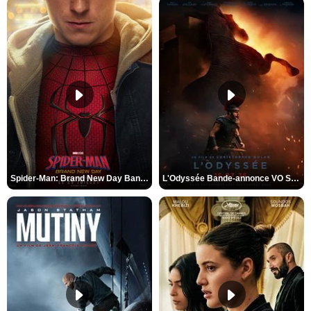
Spider-Man: Brand New Day Bande-annonce VO STFR
L'Odyssée Bande-annonce VO STFR