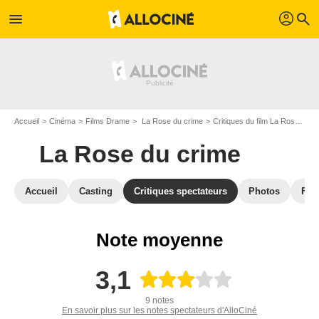
profil
menu
search
Accueil
Cinéma
Films Drame
La Rose du crime
Critiques du film La Rose du crime
La Rose du crime
Accueil
Casting
Critiques spectateurs
Photos
Film
Note moyenne
3,1
9 notes
En savoir plus sur les notes spectateurs d'AlloCiné