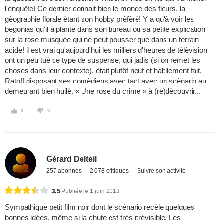
l'enquête! Ce dernier connait bien le monde des fleurs, la
gèographie florale ètant son hobby prèfèrè! Y a qu'à voir les
bègonias qu'il a plantè dans son bureau ou sa petite explication
sur la rose musquèe qui ne peut pousser que dans un terrain
acide! il est vrai qu'aujourd'hui les milliers d'heures de tèlèvision
ont un peu tuè ce type de suspense, qui jadis (si on remet les
choses dans leur contexte), ètait plutôt neuf et habilement fait,
Ratoff disposant ses comèdiens avec tact avec un scènario au
demeurant bien huilè. « Une rose du crime » à (re)dècouvrir...
0
0
Gérard Delteil
257 abonnés
2 078 critiques
Suivre son activité
3,5
Publiée le 1 juin 2013
Sympathique petit film noir dont le scénario recèle quelques
bonnes idées, même si la chute est très prévisible. Les