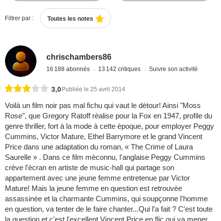
Filtrer par :
Toutes les notes
chrischambers86
16 188 abonnés
13 142 critiques
Suivre son activité
3,0
Publiée le 25 avril 2014
Voilà un film noir pas mal fichu qui vaut le dètour! Ainsi "Moss
Rose", que Gregory Ratoff rèalise pour la Fox en 1947, profile du
genre thriller, fort à la mode à cette èpoque, pour employer Peggy
Cummins, Victor Mature, Ethel Barrymore et le grand Vincent
Price dans une adaptation du roman, « The Crime of Laura
Saurelle » . Dans ce film mèconnu, l'anglaise Peggy Cummins
crève l'ècran en artiste de music-hall qui partage son
appartement avec une jeune femme entretenue par Victor
Mature! Mais la jeune femme en question est retrouvèe
assassinèe et la charmante Cummins, qui soupçonne l'homme
en question, va tenter de le faire chanter...Qui l'a fait ? C'est toute
la question et c'est l'excellent Vincent Price en flic qui va mener