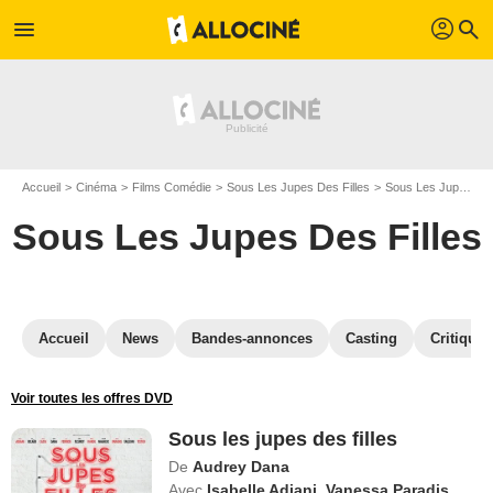
profil
menu
search
Accueil
Cinéma
Films Comédie
Sous Les Jupes Des Filles
Sous Les Jupes Des Filles en Blu Ray
Sous Les Jupes Des Filles
Accueil
News
Bandes-annonces
Casting
Critiques
Voir toutes les offres DVD
Sous les jupes des filles
De
Audrey Dana
Avec
Isabelle Adjani
,
Vanessa Paradis
,