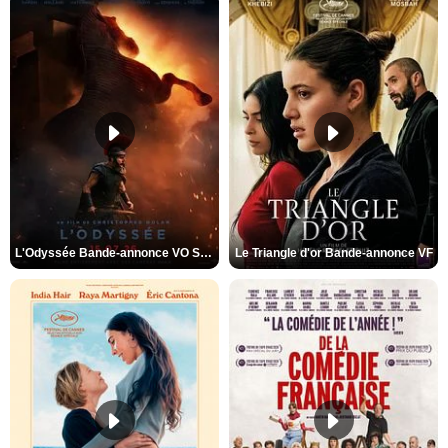
L'Odyssée Bande-annonce VO STFR
Le Triangle d'or Bande-annonce VF