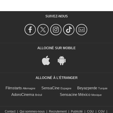
SUIVEZ-NOUS
ALLOCINÉ SUR MOBILE
ALLOCINÉ À L'ÉTRANGER
Filmstarts
SensaCine
Beyazperde
Allemagne
Espagne
Turquie
AdoroCinema
Sensacine México
Brésil
Mexique
Contact
|
Qui sommes-nous
|
Recrutement
|
Publicité
|
CGU
|
CGV
|