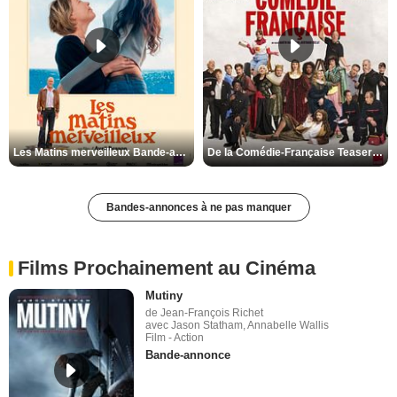
Les Matins merveilleux Bande-annonce VF
De la Comédie-Française Teaser VF
Bandes-annonces à ne pas manquer
Films Prochainement au Cinéma
Mutiny
de Jean-François Richet
avec Jason Statham, Annabelle Wallis
Film - Action
Bande-annonce