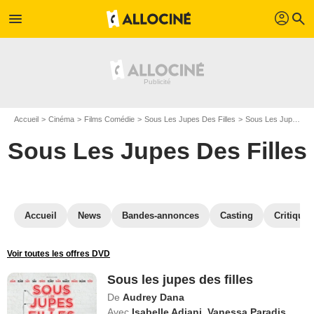
profil
menu
search
Accueil
Cinéma
Films Comédie
Sous Les Jupes Des Filles
Sous Les Jupes Des Filles en DVD
Sous Les Jupes Des Filles
Accueil
News
Bandes-annonces
Casting
Critiques
Voir toutes les offres DVD
Sous les jupes des filles
De
Audrey Dana
Avec
Isabelle Adjani
,
Vanessa Paradis
,