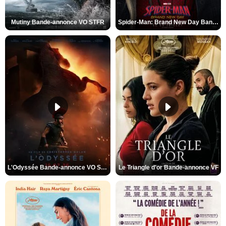
Mutiny Bande-annonce VO STFR
Spider-Man: Brand New Day Bande-annonce VO STFR
L'Odyssée Bande-annonce VO STFR
Le Triangle d'or Bande-annonce VF