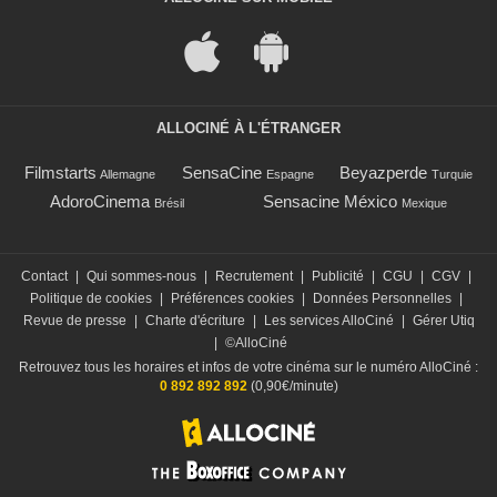
ALLOCINÉ À L'ÉTRANGER
Filmstarts
SensaCine
Beyazperde
Allemagne
Espagne
Turquie
AdoroCinema
Sensacine México
Brésil
Mexique
Contact
|
Qui sommes-nous
|
Recrutement
|
Publicité
|
CGU
|
CGV
|
Politique de cookies
|
Préférences cookies
|
Données Personnelles
|
Revue de presse
|
Charte d'écriture
|
Les services AlloCiné
|
Gérer Utiq
|
©AlloCiné
Retrouvez tous les horaires et infos de votre cinéma sur le numéro AlloCiné :
0 892 892 892
(0,90€/minute)