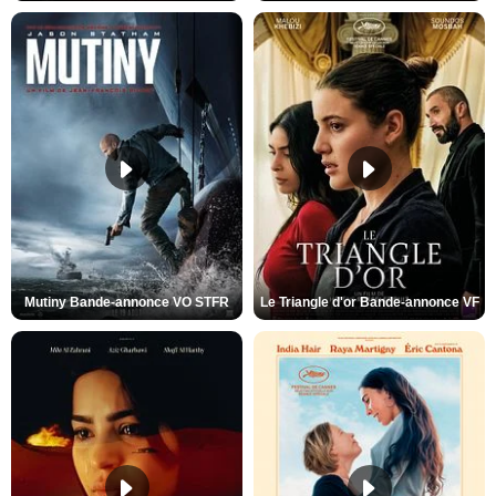
Mutiny Bande-annonce VO STFR
Le Triangle d'or Bande-annonce VF