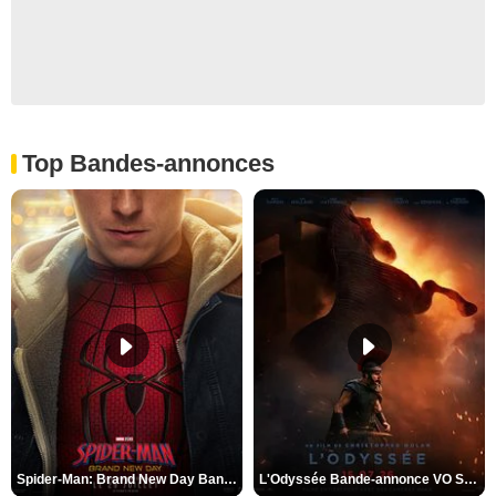
Top Bandes-annonces
Spider-Man: Brand New Day Bande-annonce VO STFR
L'Odyssée Bande-annonce VO STFR