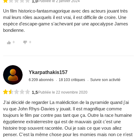
1,0
Publiée le 2 janvier 2024
Un film historico-fantasmagorique avec des acteurs jouant très
mal leurs rôles auxquels il est vrai, il est difficile de croire. Une
espèce d'escape-game s'achevant par une apocalypse James
bondienne.
0
0
Ykarpathakis157
6 209 abonnés
18 103 critiques
Suivre son activité
1,5
Publiée le 22 novembre 2020
J'ai décidé de regarder La malédiction de la pyramide quand j'ai
vu que John Rhys-Davies y jouait. Il est magnifique comme
toujours le film par contre pas tant que ça. Outre la race humaine
égyptienne extraterrestre qui est de mauvais goût c'est une
histoire trop souvent racontée. Oui je sais ce que vous allez
penser. C'est la même chose pour les momies mais non ce n'est