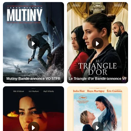
Mutiny Bande-annonce VO STFR
Le Triangle d'or Bande-annonce VF