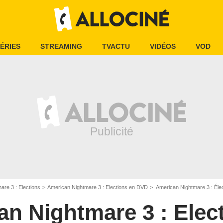
ÉRIES
STREAMING
TVACTU
VIDÉOS
VOD
are 3 : Elections
American Nightmare 3 : Elections en DVD
American Nightmare 3 : Éle
n Nightmare 3 : Elec