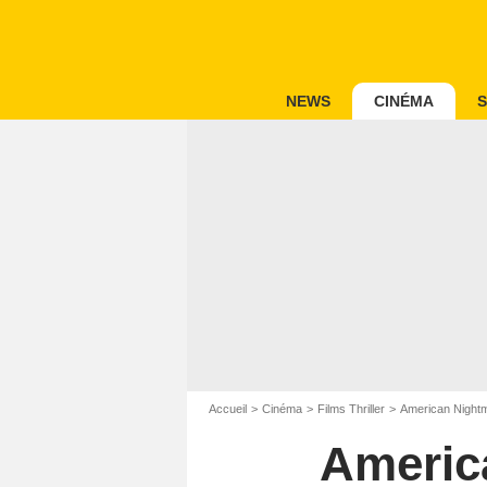
NEWS
CINÉMA
S
Accueil
Cinéma
Films Thriller
American Nightm
America