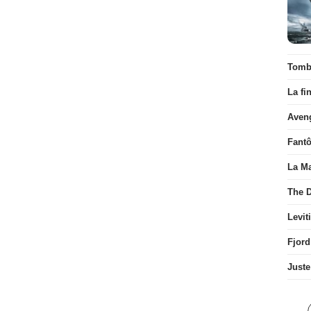
Tombé
La fi
Aven
Fant
La Ma
The D
Levit
Fjord
Juste