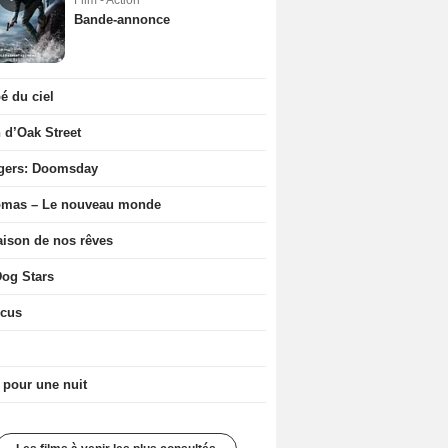
Film - Action
Bande-annonce
 du ciel
n d’Oak Street
gers: Doomsday
ômas – Le nouveau monde
ison de nos rêves
og Stars
icus
 pour une nuit