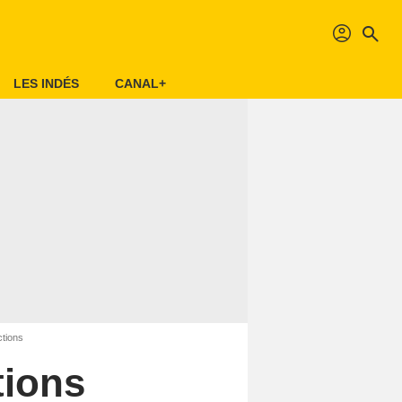
profil
search
LES INDÉS
CANAL+
ctions
tions