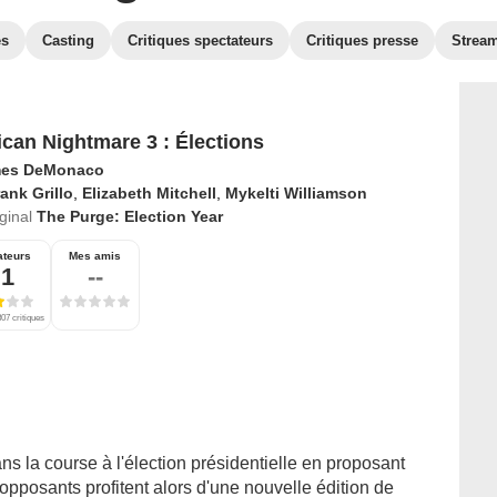
es
Casting
Critiques spectateurs
Critiques presse
Strea
can Nightmare 3 : Élections
es DeMonaco
ank Grillo
,
Elizabeth Mitchell
,
Mykelti Williamson
iginal
The Purge: Election Year
ateurs
Mes amis
,1
--
07 critiques
s la course à l'élection présidentielle en proposant
s opposants profitent alors d'une nouvelle édition de