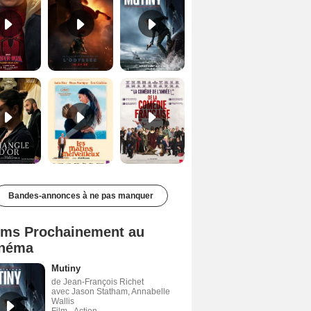
Le Triangle d'or Bande-annonce VF
Les Matins merveilleux Bande-annonce VF
De la Comédie-Française Teaser VF
Bandes-annonces à ne pas manquer
lms Prochainement au
néma
Mutiny
de Jean-François Richet
avec Jason Statham, Annabelle
Wallis