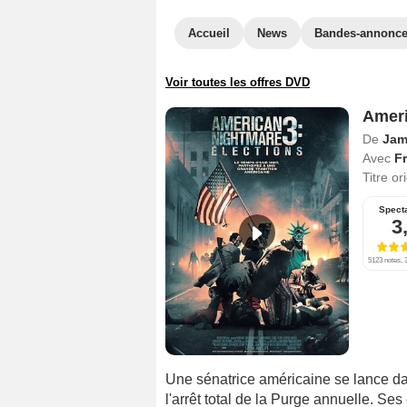
Accueil
News
Bandes-annonc
Voir toutes les offres DVD
Ameri
De
Jam
Avec
Fr
Titre or
Spect
3
5123 notes, 3
Une sénatrice américaine se lance dan
l'arrêt total de la Purge annuelle. Se