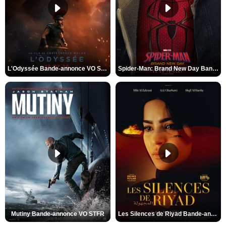
L'Odyssée Bande-annonce VO STFR
Spider-Man: Brand New Day Bande-annonce VO STFR
Mutiny Bande-annonce VO STFR
Les Silences de Riyad Bande-annonce VO STFR