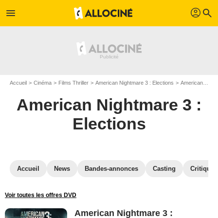
profil
menu
search
Accueil
Cinéma
Films Thriller
American Nightmare 3 : Elections
American Nightmare 3 : Elections en Blu Ray
American Nightmare 3 :
Elections
Accueil
News
Bandes-annonces
Casting
Critiques
Voir toutes les offres DVD
American Nightmare 3 :