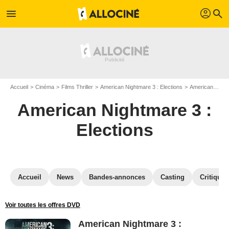
profil
menu
search
Accueil
Cinéma
Films Thriller
American Nightmare 3 : Elections
American Nightmare 3 : Elections en Blu Ray
American Nightmare 3 :
Elections
Accueil
News
Bandes-annonces
Casting
Critiques
Voir toutes les offres DVD
American Nightmare 3 :