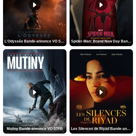
L'Odyssée Bande-annonce VO STFR
Spider-Man: Brand New Day Bande-annonce VO STFR
Mutiny Bande-annonce VO STFR
Les Silences de Riyad Bande-annonce VO STFR