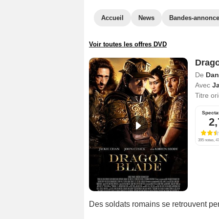
Accueil
News
Bandes-annonc
Voir toutes les offres DVD
Drago
De
Dan
Avec
J
Titre or
Specta
2,
395 notes, 47
Des soldats romains se retrouvent pe