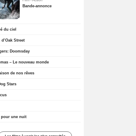
Film - Action
Bande-annonce
 du ciel
n d’Oak Street
gers: Doomsday
ômas – Le nouveau monde
ison de nos rêves
og Stars
icus
 pour une nuit