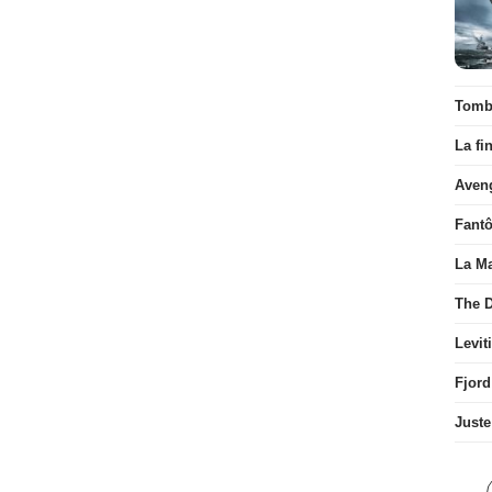
Tombé
La fi
Aven
Fant
La Ma
The D
Levit
Fjord
Juste