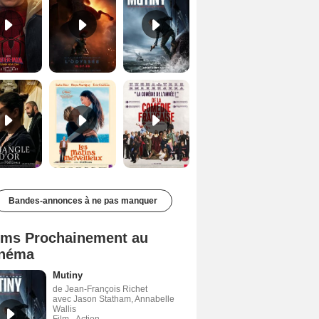
Le Triangle d'or Bande-annonce VF
Les Matins merveilleux Bande-annonce VF
De la Comédie-Française Teaser VF
Bandes-annonces à ne pas manquer
lms Prochainement au
néma
Mutiny
de Jean-François Richet
avec Jason Statham, Annabelle
Wallis