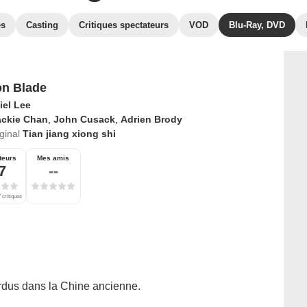
es
Casting
Critiques spectateurs
VOD
Blu-Ray, DVD
n Blade
iel Lee
ackie Chan
,
John Cusack
,
Adrien Brody
iginal
Tian jiang xiong shi
teurs
Mes amis
7
--
 critiques
rdus dans la Chine ancienne.