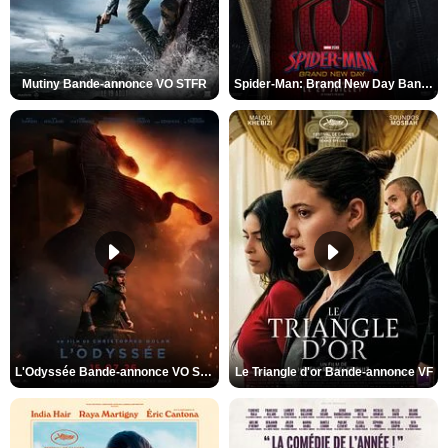
Mutiny Bande-annonce VO STFR
Spider-Man: Brand New Day Bande-annonce VO STFR
L'Odyssée Bande-annonce VO STFR
Le Triangle d'or Bande-annonce VF