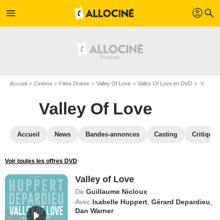
profil
menu
search
Accueil
Cinéma
Films Drame
Valley Of Love
Valley Of Love en DVD
Valley of Love
Valley Of Love
Accueil
News
Bandes-annonces
Casting
Critiques
Voir toutes les offres DVD
Valley of Love
De
Guillaume Nicloux
Avec
Isabelle Huppert
,
Gérard Depardieu
,
Dan Warner