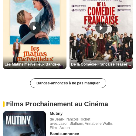
Les Matins merveilleux Bande-annonce VF
De la Comédie-Française Teaser VF
Bandes-annonces à ne pas manquer
Films Prochainement au Cinéma
Mutiny
de Jean-François Richet
avec Jason Statham, Annabelle Wallis
Film - Action
Bande-annonce