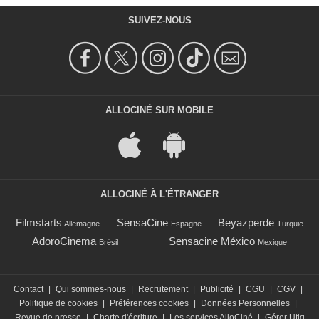
SUIVEZ-NOUS
ALLOCINÉ SUR MOBILE
ALLOCINÉ À L'ÉTRANGER
Filmstarts
SensaCine
Beyazperde
Allemagne
Espagne
Turquie
AdoroCinema
Sensacine México
Brésil
Mexique
Contact
|
Qui sommes-nous
|
Recrutement
|
Publicité
|
CGU
|
CGV
|
Politique de cookies
|
Préférences cookies
|
Données Personnelles
|
Revue de presse
|
Charte d'écriture
|
Les services AlloCiné
|
Gérer Utiq