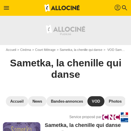
profil
menu
search
Accueil
Cinéma
Court Métrage
Sametka, la chenille qui danse
VOD Sametka, la chenille qui danse
Sametka, la chenille qui
danse
Accueil
News
Bandes-annonces
VOD
Photos
Service proposé par
Sametka, la chenille qui danse