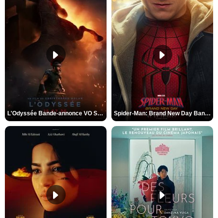
L'Odyssée Bande-annonce VO STFR
Spider-Man: Brand New Day Bande-annonce VO STFR