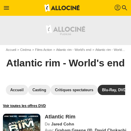
profil
menu
search
Accueil
Cinéma
Films Action
Atlantic rim - World's end
Atlantic rim - World's end en DVD
Atlantic rim - World's end
Accueil
Casting
Critiques spectateurs
Blu-Ray, DVD
Voir toutes les offres DVD
Atlantic Rim
De
Jared Cohn
Avec
Graham Greene (II)
,
David Chokachi
,