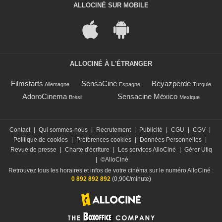
ALLOCINÉ SUR MOBILE
ALLOCINÉ À L'ÉTRANGER
Filmstarts
SensaCine
Beyazperde
Allemagne
Espagne
Turquie
AdoroCinema
Sensacine México
Brésil
Mexique
Contact
|
Qui sommes-nous
|
Recrutement
|
Publicité
|
CGU
|
CGV
|
Politique de cookies
|
Préférences cookies
|
Données Personnelles
|
Revue de presse
|
Charte d'écriture
|
Les services AlloCiné
|
Gérer Utiq
|
©AlloCiné
Retrouvez tous les horaires et infos de votre cinéma sur le numéro AlloCiné :
0 892 892 892
(0,90€/minute)