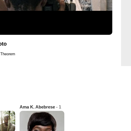
oto
t Theorem
Ama K. Abebrese
- 1