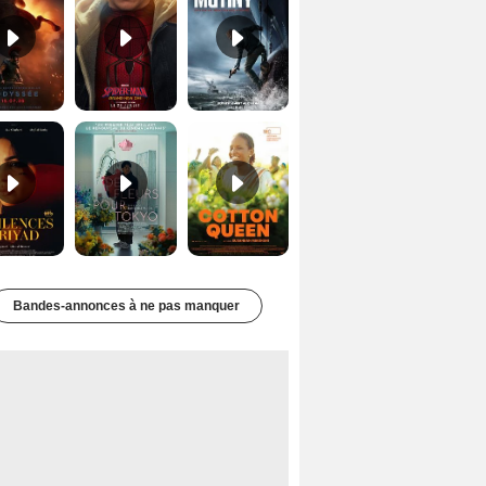
Les Silences de Riyad Bande-annonce VO STFR
Des Fleurs pour Tokyo Bande-annonce VO STFR
Cotton Queen Bande-annonce VO STFR
Bandes-annonces à ne pas manquer