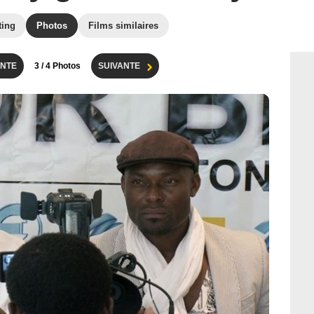
ting
Photos
Films similaires
NTE
3
/ 4 Photos
SUIVANTE