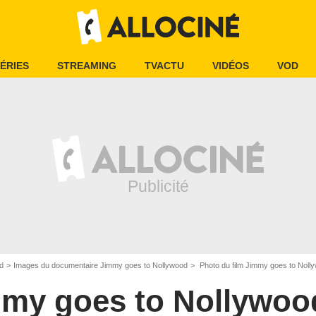
ÉRIES
STREAMING
TVACTU
VIDÉOS
VOD
d
Images du documentaire Jimmy goes to Nollywood
Photo du film Jimmy goes to Nolly
my goes to Nollywoo