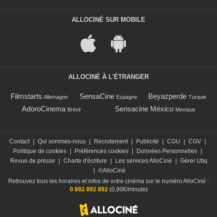
ALLOCINÉ SUR MOBILE
ALLOCINÉ À L'ÉTRANGER
Filmstarts
SensaCine
Beyazperde
Allemagne
Espagne
Turquie
AdoroCinema
Sensacine México
Brésil
Mexique
Contact
|
Qui sommes-nous
|
Recrutement
|
Publicité
|
CGU
|
CGV
|
Politique de cookies
|
Préférences cookies
|
Données Personnelles
|
Revue de presse
|
Charte d'écriture
|
Les services AlloCiné
|
Gérer Utiq
|
©AlloCiné
Retrouvez tous les horaires et infos de votre cinéma sur le numéro AlloCiné :
0 892 892 892
(0,90€/minute)