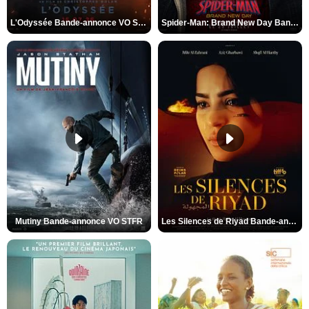
L'Odyssée Bande-annonce VO STFR
Spider-Man: Brand New Day Bande-annonce VO STFR
Mutiny Bande-annonce VO STFR
Les Silences de Riyad Bande-annonce VO STFR