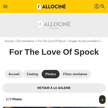
profil
menu
search
Accueil
Documentaires
For The Love Of Spock
Images du documentaire For The Love Of Spock
For The Love Of Spock
Accueil
Casting
Photos
Films similaires
RETOUR À LA GALERIE
1
/ 7 Photos