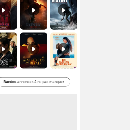
Le Triangle d'or Bande-annonce VF
Les Silences de Riyad Bande-annonce VO STFR
Les Matins merveilleux Bande-annonce VF
Bandes-annonces à ne pas manquer