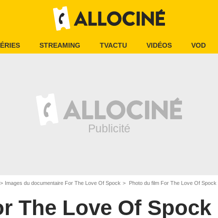
ÉRIES
STREAMING
TVACTU
VIDÉOS
VOD
Images du documentaire For The Love Of Spock
Photo du film For The Love Of Spock 
or The Love Of Spock