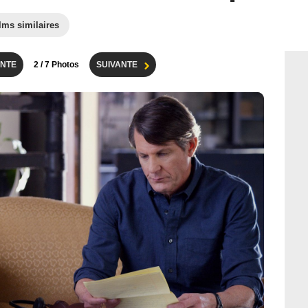
lms similaires
NTE
2
/ 7 Photos
SUIVANTE