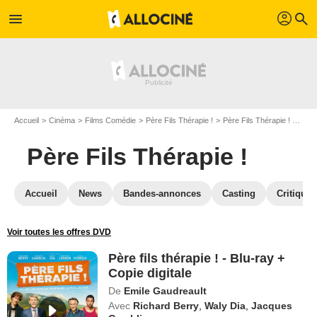
profil
menu
search
Accueil
Cinéma
Films Comédie
Père Fils Thérapie !
Père Fils Thérapie ! en Blu Ray
Père Fils Thérapie !
Accueil
News
Bandes-annonces
Casting
Critiques
Voir toutes les offres DVD
Père fils thérapie ! - Blu-ray +
Copie digitale
De
Emile Gaudreault
Avec
Richard Berry
,
Waly Dia
,
Jacques