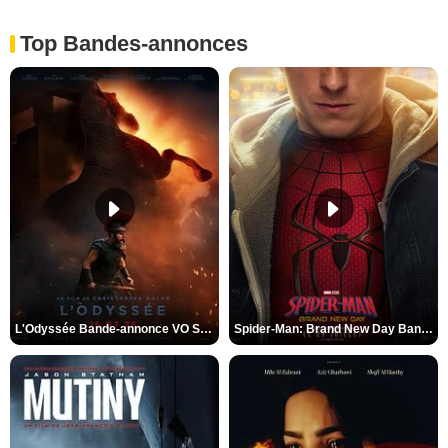
Top Bandes-annonces
L'Odyssée Bande-annonce VO STFR
Spider-Man: Brand New Day Bande-annonce VO STFR