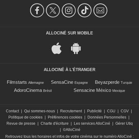
ALLOCINÉ SUR MOBILE
ALLOCINÉ À L'ÉTRANGER
Filmstarts
SensaCine
Beyazperde
Allemagne
Espagne
Turquie
AdoroCinema
Sensacine México
Brésil
Mexique
Contact
|
Qui sommes-nous
|
Recrutement
|
Publicité
|
CGU
|
CGV
|
Politique de cookies
|
Préférences cookies
|
Données Personnelles
|
Revue de presse
|
Charte d'écriture
|
Les services AlloCiné
|
Gérer Utiq
|
©AlloCiné
Retrouvez tous les horaires et infos de votre cinéma sur le numéro AlloCiné :