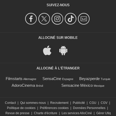
SUIVEZ-NOUS
ALLOCINÉ SUR MOBILE
ALLOCINÉ À L'ÉTRANGER
Filmstarts
SensaCine
Beyazperde
Allemagne
Espagne
Turquie
AdoroCinema
Sensacine México
Brésil
Mexique
Contact
|
Qui sommes-nous
|
Recrutement
|
Publicité
|
CGU
|
CGV
|
Politique de cookies
|
Préférences cookies
|
Données Personnelles
|
Revue de presse
|
Charte d'écriture
|
Les services AlloCiné
|
Gérer Utiq