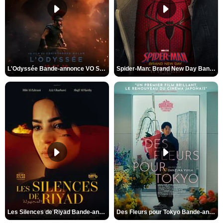
L'Odyssée Bande-annonce VO STFR
Spider-Man: Brand New Day Bande-annonce VO STFR
Les Silences de Riyad Bande-annonce VO STFR
Des Fleurs pour Tokyo Bande-annonce VO STFR