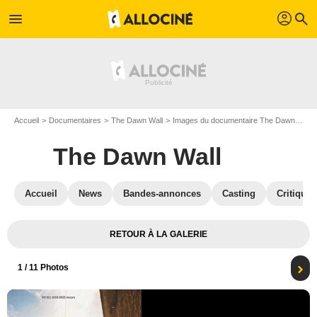
profil
menu
search
Accueil
Documentaires
The Dawn Wall
Images du documentaire The Dawn Wall
The Dawn Wall
Accueil
News
Bandes-annonces
Casting
Critiques
RETOUR À LA GALERIE
1
/ 11 Photos