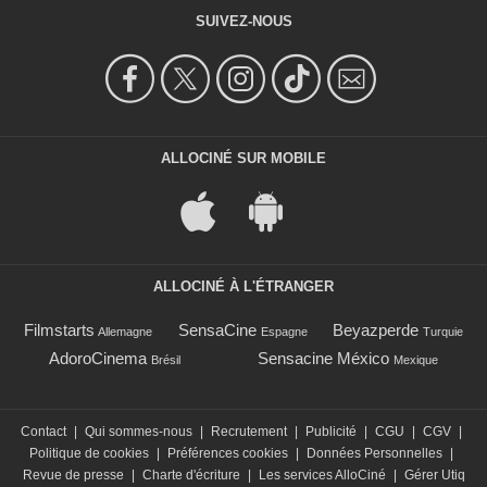
SUIVEZ-NOUS
ALLOCINÉ SUR MOBILE
ALLOCINÉ À L'ÉTRANGER
Filmstarts
SensaCine
Beyazperde
Allemagne
Espagne
Turquie
AdoroCinema
Sensacine México
Brésil
Mexique
Contact
|
Qui sommes-nous
|
Recrutement
|
Publicité
|
CGU
|
CGV
|
Politique de cookies
|
Préférences cookies
|
Données Personnelles
|
Revue de presse
|
Charte d'écriture
|
Les services AlloCiné
|
Gérer Utiq