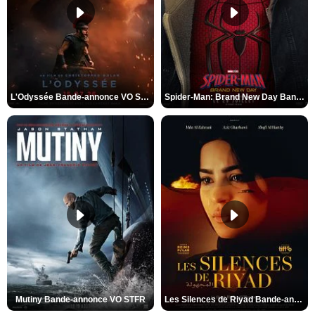
L'Odyssée Bande-annonce VO STFR
Spider-Man: Brand New Day Bande-annonce VO STFR
Mutiny Bande-annonce VO STFR
Les Silences de Riyad Bande-annonce VO STFR