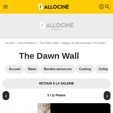
profil
menu
search
Accueil
Documentaires
The Dawn Wall
Images du documentaire The Dawn Wall
The Dawn Wall
Accueil
News
Bandes-annonces
Casting
Critiques
RETOUR À LA GALERIE
5
/ 11 Photos