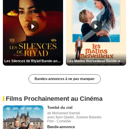
Les Silences de Riyad Bande-annonce VO STFR
Les Matins merveilleux Bande-annonce VF
Bandes-annonces à ne pas manquer
Films Prochainement au Cinéma
Tombé du ciel
de Mohamed Hamidi
avec Ilyes Djadel, Josiane Balasko
Film - Comédie
Bande-annonce