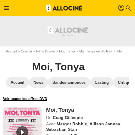
profil
menu
search
Accueil
Cinéma
Films Drame
Moi, Tonya
Moi, Tonya en Blu Ray
Moi, Tonya
Moi, Tonya
Accueil
News
Bandes-annonces
Casting
Critiques
Voir toutes les offres DVD
Moi, Tonya
De
Craig Gillespie
Avec
Margot Robbie
,
Allison Janney
,
Sebastian Stan