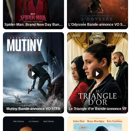
Spider-Man: Brand New Day Bande-annonce VO STFR
L'Odyssée Bande-annonce VO STFR
Mutiny Bande-annonce VO STFR
Le Triangle d'or Bande-annonce VF