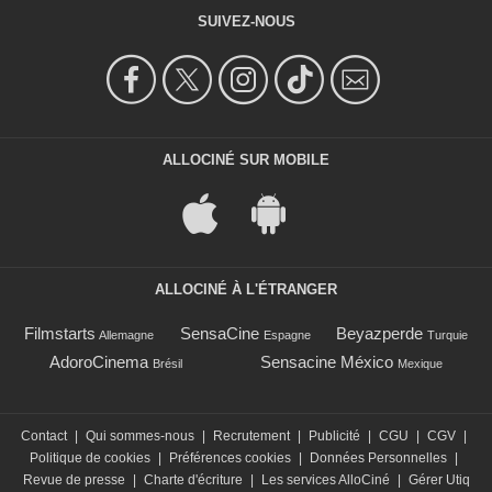
SUIVEZ-NOUS
ALLOCINÉ SUR MOBILE
ALLOCINÉ À L'ÉTRANGER
Filmstarts
SensaCine
Beyazperde
Allemagne
Espagne
Turquie
AdoroCinema
Sensacine México
Brésil
Mexique
Contact
|
Qui sommes-nous
|
Recrutement
|
Publicité
|
CGU
|
CGV
|
Politique de cookies
|
Préférences cookies
|
Données Personnelles
|
Revue de presse
|
Charte d'écriture
|
Les services AlloCiné
|
Gérer Utiq