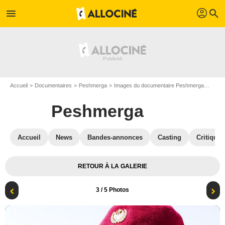
profil
menu
search
Accueil
Documentaires
Peshmerga
Images du documentaire Peshmerga
Photo
Peshmerga
Accueil
News
Bandes-annonces
Casting
Critiques
RETOUR À LA GALERIE
3
/ 5 Photos