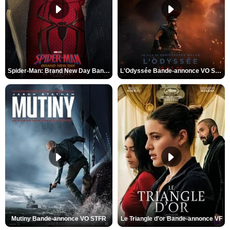
Spider-Man: Brand New Day Bande-annonce VO STFR
L'Odyssée Bande-annonce VO STFR
Mutiny Bande-annonce VO STFR
Le Triangle d'or Bande-annonce VF