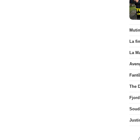
Muti
La fi
La Ma
Aven
Fant
The D
Fjord
Soud
Justi