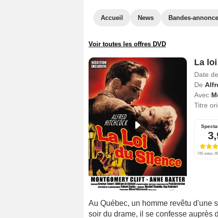
Accueil
News
Bandes-annonc
Voir toutes les offres DVD
La lo
Date de
De
Alf
Avec
M
Titre or
Specta
3,
745 notes, 99
Au Québec, un homme revêtu d'une so
soir du drame, il se confesse auprès 