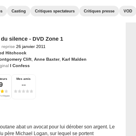
es
Casting
Critiques spectateurs
Critiques presse
VOD
i du silence - DVD Zone 1
 reprise
26 janvier 2011
red Hitchcock
ontgomery Clift
,
Anne Baxter
,
Karl Malden
iginal
I Confess
teurs
Mes amis
9
--
 critiques
utane abat un avocat pour lui dérober son argent. Le
du père Michael Logan, sur lequel se portent