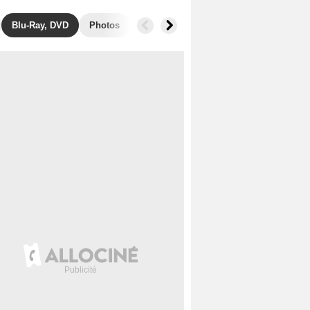
Blu-Ray, DVD
Photos
Secrets de tournage
Films similair