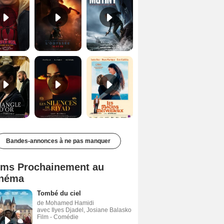
Le Triangle d'or Bande-annonce VF
Les Silences de Riyad Bande-annonce VO STFR
Les Matins merveilleux Bande-annonce VF
Bandes-annonces à ne pas manquer
lms Prochainement au
néma
Tombé du ciel
de Mohamed Hamidi
avec Ilyes Djadel, Josiane Balasko
Film - Comédie