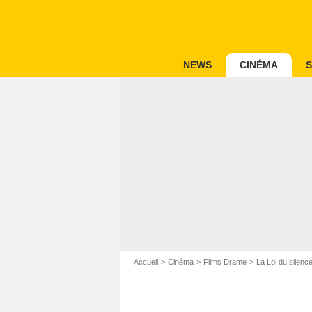
NEWS
CINÉMA
S
Accueil
Cinéma
Films Drame
La Loi du silenc