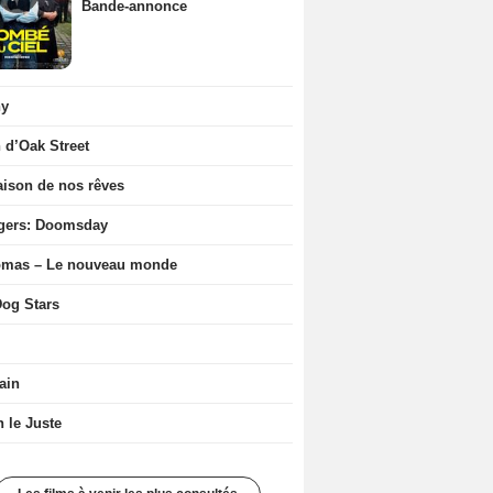
Bande-annonce
ny
n d’Oak Street
ison de nos rêves
gers: Doomsday
ômas – Le nouveau monde
og Stars
ain
n le Juste