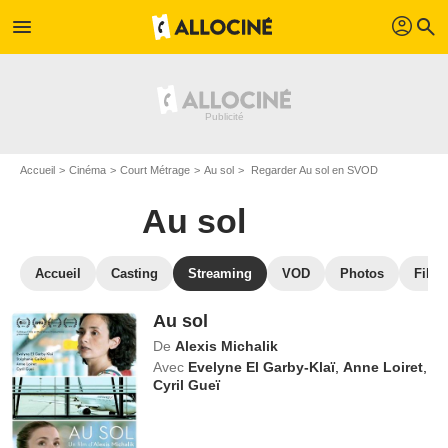
profil
menu
search
Accueil
Cinéma
Court Métrage
Au sol
Regarder Au sol en SVOD
Au sol
Accueil
Casting
Streaming
VOD
Photos
Films
Au sol
De
Alexis Michalik
Avec
Evelyne El Garby-Klaï
,
Anne Loiret
,
Cyril Gueï