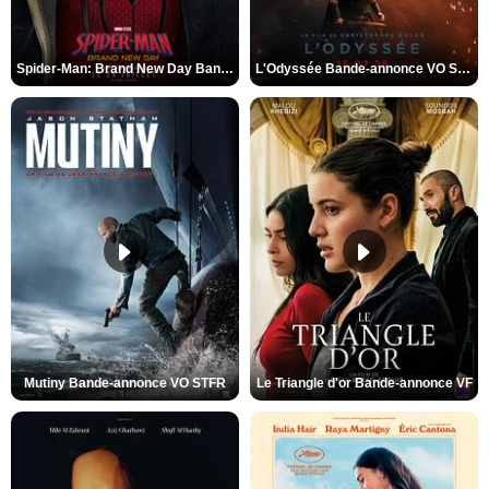
Spider-Man: Brand New Day Bande-annonce VO STFR
L'Odyssée Bande-annonce VO STFR
Mutiny Bande-annonce VO STFR
Le Triangle d'or Bande-annonce VF