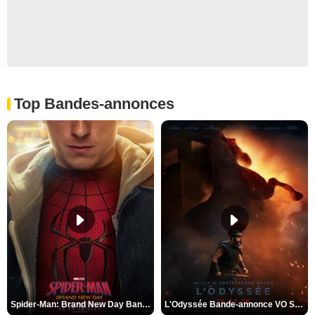
Top Bandes-annonces
Spider-Man: Brand New Day Bande-annonce VO STFR
L'Odyssée Bande-annonce VO STFR