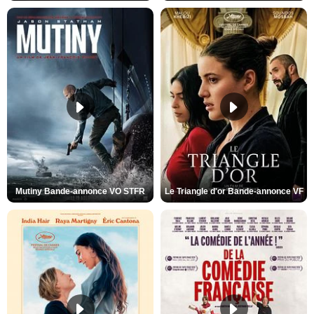
Mutiny Bande-annonce VO STFR
Le Triangle d'or Bande-annonce VF