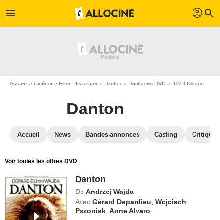
profil
menu
search
Accueil
Cinéma
Films Historique
Danton
Danton en DVD
DVD Danton
Danton
Accueil
News
Bandes-annonces
Casting
Critiques
Voir toutes les offres DVD
Danton
De
Andrzej Wajda
Avec
Gérard Depardieu
,
Wojciech
Pszoniak
,
Anne Alvaro