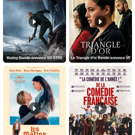
Mutiny Bande-annonce VO STFR
Le Triangle d'or Bande-annonce VF