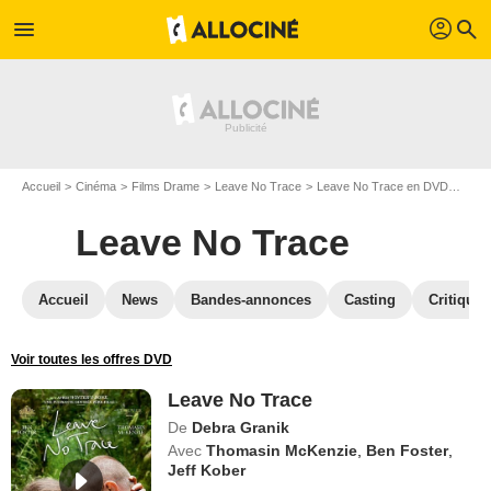
profil
menu
search
Accueil
Cinéma
Films Drame
Leave No Trace
Leave No Trace en DVD
DVD 
Leave No Trace
Accueil
News
Bandes-annonces
Casting
Critiques
Voir toutes les offres DVD
Leave No Trace
De
Debra Granik
Avec
Thomasin McKenzie
,
Ben Foster
,
Jeff Kober