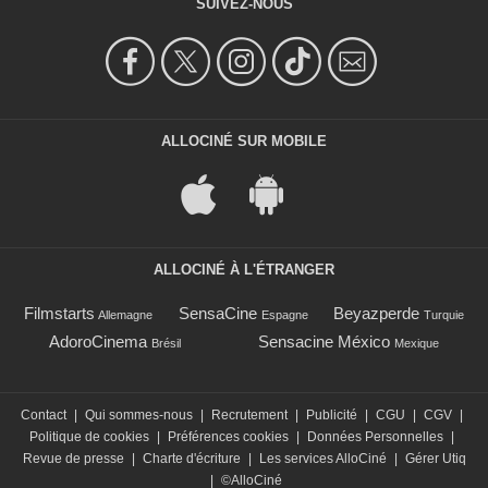
SUIVEZ-NOUS
ALLOCINÉ SUR MOBILE
ALLOCINÉ À L'ÉTRANGER
Filmstarts
SensaCine
Beyazperde
Allemagne
Espagne
Turquie
AdoroCinema
Sensacine México
Brésil
Mexique
Contact
|
Qui sommes-nous
|
Recrutement
|
Publicité
|
CGU
|
CGV
|
Politique de cookies
|
Préférences cookies
|
Données Personnelles
|
Revue de presse
|
Charte d'écriture
|
Les services AlloCiné
|
Gérer Utiq
|
©AlloCiné