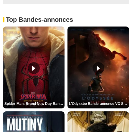
Top Bandes-annonces
Spider-Man: Brand New Day Bande-annonce VO STFR
L'Odyssée Bande-annonce VO STFR