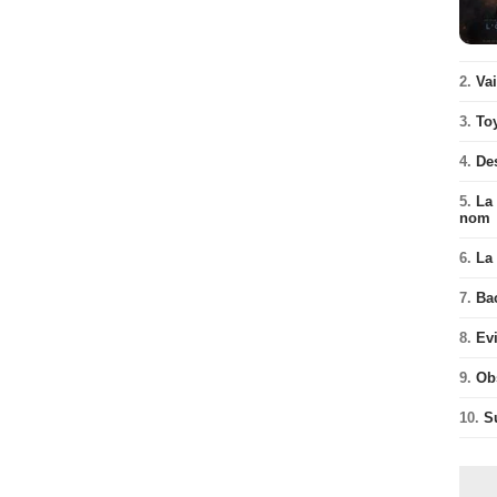
2.
Va
3.
To
4.
De
5.
La 
nom
6.
La 
7.
Ba
8.
Ev
9.
Ob
10.
S