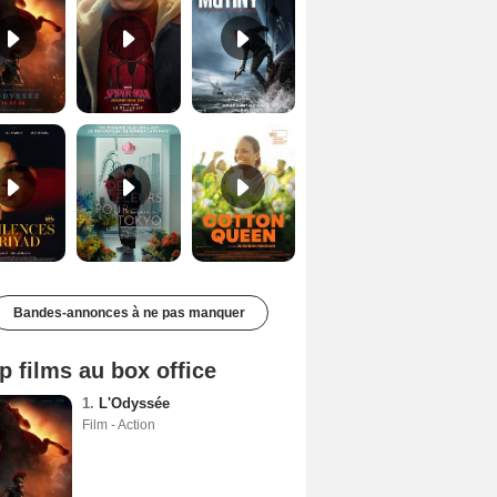
Les Silences de Riyad Bande-annonce VO STFR
Des Fleurs pour Tokyo Bande-annonce VO STFR
Cotton Queen Bande-annonce VO STFR
Bandes-annonces à ne pas manquer
p films au box office
1.
L'Odyssée
Film - Action