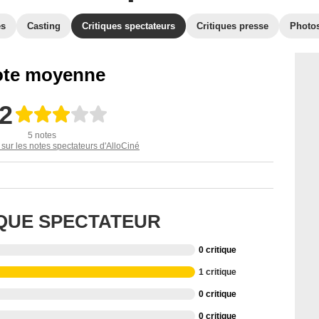
es
Casting
Critiques spectateurs
Critiques presse
Photo
te moyenne
,2
5 notes
 sur les notes spectateurs d'AlloCiné
IQUE SPECTATEUR
0 critique
1 critique
0 critique
0 critique