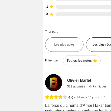
1
0
Trier par :
Les plus utiles
Les plus réc
Filtrer par :
Toutes les notes
Olivier Barlet
329 abonnés
447 critiques
4,0
Publiée le 14 juin 2017
La force du cinéma d’Amor Hakar tien
scénarios proches du polar où les ingr