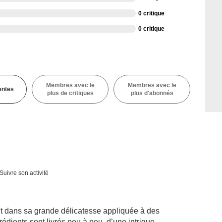
0 critique
0 critique
Membres avec le
Membres avec le
entes
plus de critiques
plus d'abonnés
Suivre son activité
t dans sa grande délicatesse appliquée à des
édients sont livrés peu à peu, d’une intrigue