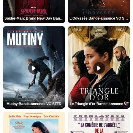
Spider-Man: Brand New Day Bande-annonce VO STFR
L'Odyssée Bande-annonce VO STFR
Mutiny Bande-annonce VO STFR
Le Triangle d'or Bande-annonce VF