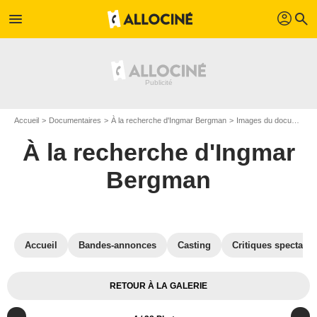
profil
menu
search
Accueil
Documentaires
À la recherche d'Ingmar Bergman
Images du documentaire À la recherche d'Ingmar Bergman
À la recherche d'Ingmar
Bergman
Accueil
Bandes-annonces
Casting
Critiques spectateu
RETOUR À LA GALERIE