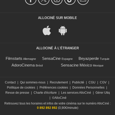
ALLOCINÉ SUR MOBILE
ALLOCINÉ À L'ÉTRANGER
Filmstarts
SensaCine
Beyazperde
Allemagne
Espagne
Turquie
AdoroCinema
Sensacine México
Brésil
Mexique
Contact
|
Qui sommes-nous
|
Recrutement
|
Publicité
|
CGU
|
CGV
|
Politique de cookies
|
Préférences cookies
|
Données Personnelles
|
Revue de presse
|
Charte d'écriture
|
Les services AlloCiné
|
Gérer Utiq
|
©AlloCiné
Retrouvez tous les horaires et infos de votre cinéma sur le numéro AlloCiné :
0 892 892 892
(0,90€/minute)