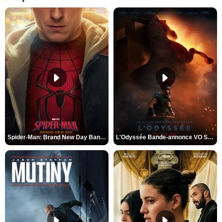
Spider-Man: Brand New Day Bande-annonce VO STFR
L'Odyssée Bande-annonce VO STFR