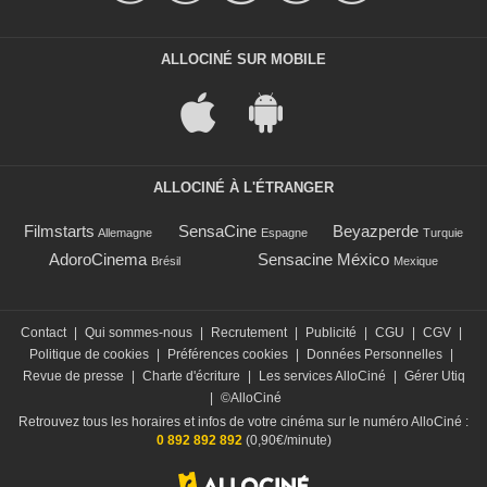
ALLOCINÉ SUR MOBILE
ALLOCINÉ À L'ÉTRANGER
Filmstarts
SensaCine
Beyazperde
Allemagne
Espagne
Turquie
AdoroCinema
Sensacine México
Brésil
Mexique
Contact
|
Qui sommes-nous
|
Recrutement
|
Publicité
|
CGU
|
CGV
|
Politique de cookies
|
Préférences cookies
|
Données Personnelles
|
Revue de presse
|
Charte d'écriture
|
Les services AlloCiné
|
Gérer Utiq
|
©AlloCiné
Retrouvez tous les horaires et infos de votre cinéma sur le numéro AlloCiné :
0 892 892 892
(0,90€/minute)