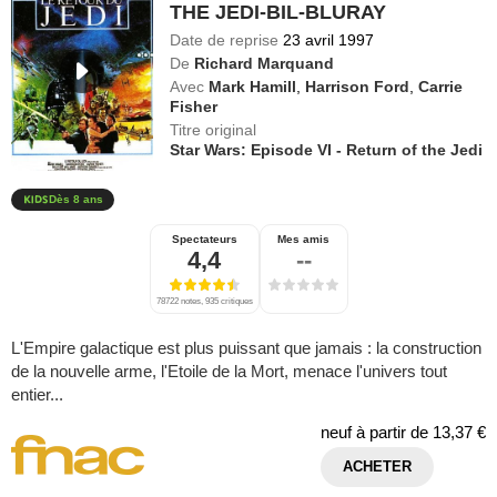
THE JEDI-BIL-BLURAY
Date de reprise
23 avril 1997
De
Richard Marquand
Avec
Mark Hamill
,
Harrison Ford
,
Carrie
Fisher
Titre original
Star Wars: Episode VI - Return of the Jedi
Dès 8 ans
Spectateurs
Mes amis
4,4
--
78722 notes, 935 critiques
L'Empire galactique est plus puissant que jamais : la construction
de la nouvelle arme, l'Etoile de la Mort, menace l'univers tout
entier...
neuf à partir de
13,37 €
ACHETER