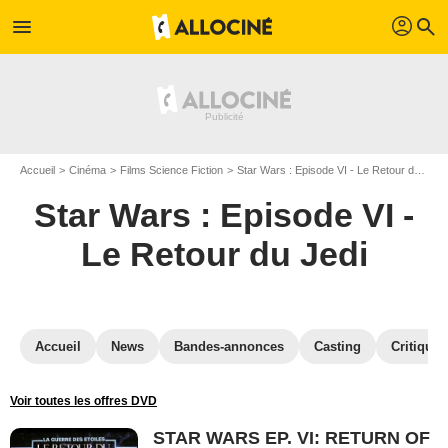
profil
menu
search
Accueil
Cinéma
Films Science Fiction
Star Wars : Episode VI - Le Retour du Jedi
Star Wars : Episode VI -
Le Retour du Jedi
Accueil
News
Bandes-annonces
Casting
Critiques
Voir toutes les offres DVD
STAR WARS EP. VI: RETURN OF