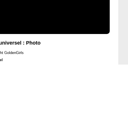
universel : Photo
ht GoldenGirls
el