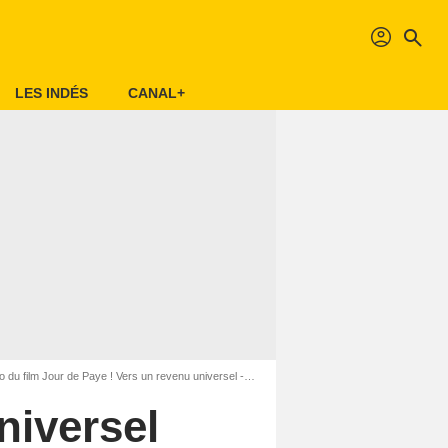
profil
search
LES INDÉS
CANAL+
du film Jour de Paye ! Vers un revenu universel - Photo 4
niversel