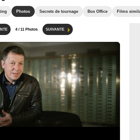
ting
Photos
Secrets de tournage
Box Office
Films simil
NTE
4
/ 11 Photos
SUIVANTE