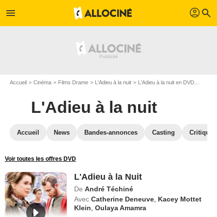
profil
menu
search
Accueil
Cinéma
Films Drame
L'Adieu à la nuit
L'Adieu à la nuit en DVD
L'Adieu
L'Adieu à la nuit
Accueil
News
Bandes-annonces
Casting
Critiques
Voir toutes les offres DVD
L'Adieu à la Nuit
De
André Téchiné
Avec
Catherine Deneuve
,
Kacey Mottet
Klein
,
Oulaya Amamra