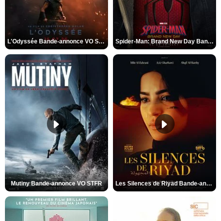
L'Odyssée Bande-annonce VO STFR
Spider-Man: Brand New Day Bande-annonce VO STFR
Mutiny Bande-annonce VO STFR
Les Silences de Riyad Bande-annonce VO STFR