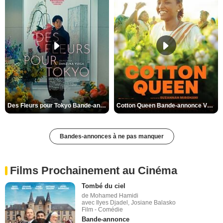
Des Fleurs pour Tokyo Bande-annonce VO STFR
Cotton Queen Bande-annonce VO STFR
Bandes-annonces à ne pas manquer
Films Prochainement au Cinéma
Tombé du ciel
de Mohamed Hamidi
avec Ilyes Djadel, Josiane Balasko
Film - Comédie
Bande-annonce