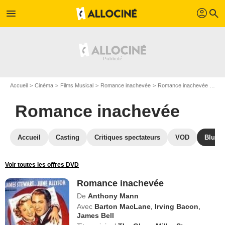
profil
menu
search
Accueil
Cinéma
Films Musical
Romance inachevée
Romance inachevée en Blu Ray
Romance inachevée
Accueil
Casting
Critiques spectateurs
VOD
Blu-Ra
Voir toutes les offres DVD
Romance inachevée
De
Anthony Mann
Avec
Barton MacLane
,
Irving Bacon
,
James Bell