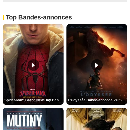
Top Bandes-annonces
Spider-Man: Brand New Day Bande-annonce VO STFR
L'Odyssée Bande-annonce VO STFR