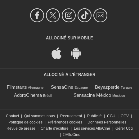
ALLOCINÉ SUR MOBILE
ALLOCINÉ À L'ÉTRANGER
Filmstarts
SensaCine
Beyazperde
Allemagne
Espagne
Turquie
AdoroCinema
Sensacine México
Brésil
Mexique
Contact
|
Qui sommes-nous
|
Recrutement
|
Publicité
|
CGU
|
CGV
|
Politique de cookies
|
Préférences cookies
|
Données Personnelles
|
Revue de presse
|
Charte d'écriture
|
Les services AlloCiné
|
Gérer Utiq
|
©AlloCiné