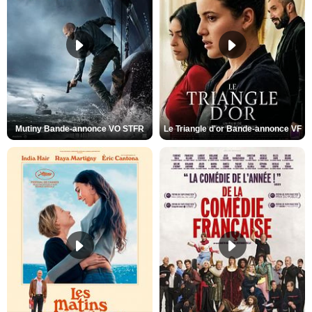
Mutiny Bande-annonce VO STFR
Le Triangle d'or Bande-annonce VF