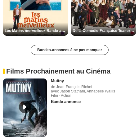
Les Matins merveilleux Bande-annonce VF
De la Comédie-Française Teaser VF
Bandes-annonces à ne pas manquer
Films Prochainement au Cinéma
Mutiny
de Jean-François Richet
avec Jason Statham, Annabelle Wallis
Film - Action
Bande-annonce