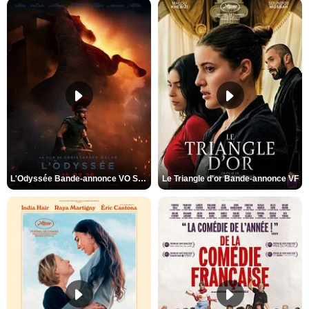
L'Odyssée Bande-annonce VO STFR
Le Triangle d'or Bande-annonce VF