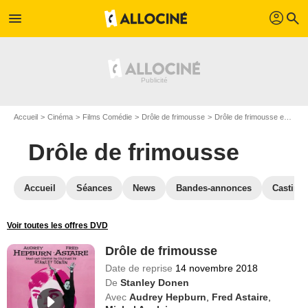
profil
menu
search
Accueil
Cinéma
Films Comédie
Drôle de frimousse
Drôle de frimousse en DVD
Drôle de frimousse
Accueil
Séances
News
Bandes-annonces
Casting
Voir toutes les offres DVD
Drôle de frimousse
Date de reprise
14 novembre 2018
De
Stanley Donen
Avec
Audrey Hepburn
,
Fred Astaire
,