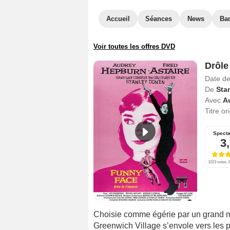
Accueil
Séances
News
Ba
Voir toutes les offres DVD
Drôle
Date de
De
Sta
Avec
A
Titre or
Specta
3
1023 notes, 8
Choisie comme égérie par un grand m
Greenwich Village s’envole vers les 