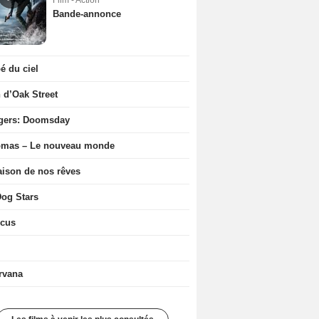
Film - Action
Bande-annonce
 du ciel
n d’Oak Street
gers: Doomsday
ômas – Le nouveau monde
ison de nos rêves
og Stars
icus
rvana