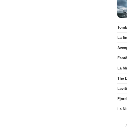
Tombé
La fi
Aven
Fant
La Ma
The D
Levit
Fjord
La Ni