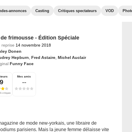
ndes-annonces
Casting
Critiques spectateurs
VOD
Phot
 de frimousse - Édition Spéciale
 reprise
14 novembre 2018
nley Donen
udrey Hepburn
,
Fred Astaire
,
Michel Auclair
iginal
Funny Face
teurs
Mes amis
,9
--
1 critiques
agazine de mode new-yorkais, une libraire de
podiums parisiens. Mais la jeune femme délaisse vite