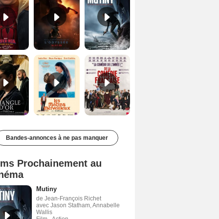
Le Triangle d'or Bande-annonce VF
Les Matins merveilleux Bande-annonce VF
De la Comédie-Française Teaser VF
Bandes-annonces à ne pas manquer
lms Prochainement au
néma
Mutiny
de Jean-François Richet
avec Jason Statham, Annabelle
Wallis