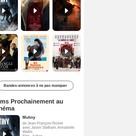
Le Triangle d'or Bande-annonce VF
Les Matins merveilleux Bande-annonce VF
De la Comédie-Française Teaser VF
Bandes-annonces à ne pas manquer
lms Prochainement au
néma
Mutiny
de Jean-François Richet
avec Jason Statham, Annabelle
Wallis