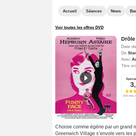
Accueil
Séances
News
Ba
Voir toutes les offres DVD
Drôle
Date de
De
Sta
Avec
A
Titre or
Specta
3
1023 notes, 8
Choisie comme égérie par un grand m
Greenwich Village s’envole vers les 