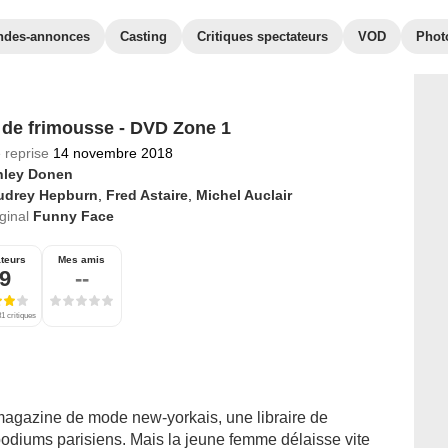
ndes-annonces
Casting
Critiques spectateurs
VOD
Phot
 de frimousse - DVD Zone 1
 reprise
14 novembre 2018
nley Donen
udrey Hepburn
,
Fred Astaire
,
Michel Auclair
iginal
Funny Face
teurs
Mes amis
,9
--
1 critiques
agazine de mode new-yorkais, une libraire de
podiums parisiens. Mais la jeune femme délaisse vite