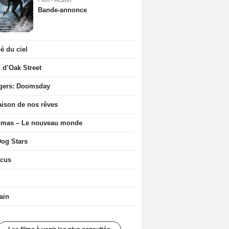
Film - Action
Bande-annonce
 du ciel
n d’Oak Street
gers: Doomsday
ison de nos rêves
ômas – Le nouveau monde
og Stars
icus
ain