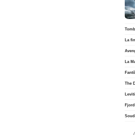
Tombé
La fi
Aven
La Ma
Fant
The D
Levit
Fjord
Soud